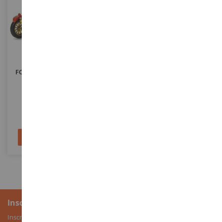
ECHELLE
ECHELLE
1/43
1/87
FORD Model T Delivery Van
PORSCHE Taycan Turbo S 2019
COCA-COLA 1926
Vert Métallique
MCITY443026
MNC870068402
22,90 €
25,90 €
Ajouter au panier
Ajouter au panier
Inscription à la newsletter
Inscrivez-vous à notre newsletter pour recevoir nos bons plans, ainsi