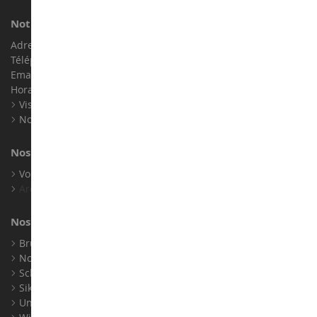
Notre magasin de miniatures
Adresse : ZA LE Chemin, 61800 Montsecret
Téléphone :
02 33 96 02 79
Email :
info@collect-world.com
Horaires : Du lundi au Samedi / 9h-18h
Visite virtuelle
Nos expositions
Nos marques
Voir toutes nos marques
Archives
Nos fabricants
Bruder
Norev
Schuco
Siku
Universal Hobbies