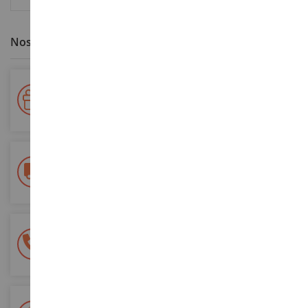
Nos avantages clients
Votre fidélité récompensée !
Accumulez des points lors de vos achats et utilisez les pour
vos futures commandes
Frais de ports offerts
dès 150€ d'achat
(en France métropolitaine)
Une équipe de 8 personnes
à votre écoute du lundi au samedi
Tél. 02 33 96 02 79