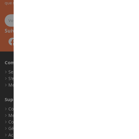
que nos nouveautés sur les miniatures agricoles.
Suivez-nous
Compte
Se connecter
S'enregistrer
Mes points de fidélité
Support client
Conditions générales de ventes
Mentions légales
Contact
Gérer les cookies
Accessibilité : non conforme