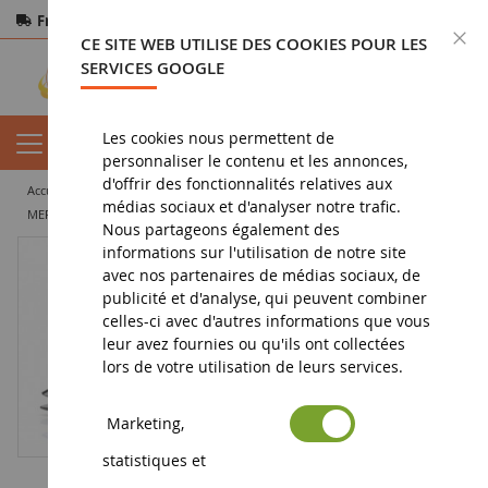
Frais de port offerts
dès 150€ d'achat
F
CE SITE WEB UTILISE DES COOKIES POUR LES
Paiement sécurisé
Retours
sous 14 jours
SERVICES GOOGLE
Les cookies nous permettent de
personnaliser le contenu et les annonces,
d'offrir des fonctionnalités relatives aux
accueil
vehicule miniature
voiture miniature
voiture de sport
médias sociaux et d'analyser notre trafic.
MERCEDES-AMG GT3 EVO #57 24H Spa 2024 T.SATHIENTHIRAKUL-D.ARROW-C.CARESANI
Nous partageons également des
informations sur l'utilisation de notre site
avec nos partenaires de médias sociaux, de
publicité et d'analyse, qui peuvent combiner
celles-ci avec d'autres informations que vous
leur avez fournies ou qu'ils ont collectées
lors de votre utilisation de leurs services.
Marketing,
statistiques et