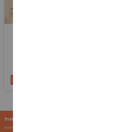
ECHELLE
ECHELLE
1/87
1/32
CITROEN 11A 1937 Gris
SKI-DOO MXZ Blizzard - SKI-
DOO MXZ 120cc Jaune Modèle
Enfant
NOREV153027
DCM60022
9,90 €
19,90 €
Ajouter au panier
Ajouter au panier
Inscription à la newsletter
Inscrivez-vous à notre newsletter pour recevoir nos bons plans, ainsi