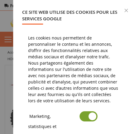
Frais de port offerts
dès 150€ d'achat
F
CE SITE WEB UTILISE DES COOKIES POUR LES
Paiement sécurisé
Retours
sous 14 jours
SERVICES GOOGLE
Les cookies nous permettent de
personnaliser le contenu et les annonces,
d'offrir des fonctionnalités relatives aux
accueil
vehicule miniature
moto miniature
médias sociaux et d'analyser notre trafic.
HONDA Cross CRF 450R 2017
Nous partageons également des
informations sur l'utilisation de notre site
avec nos partenaires de médias sociaux, de
publicité et d'analyse, qui peuvent combiner
celles-ci avec d'autres informations que vous
leur avez fournies ou qu'ils ont collectées
lors de votre utilisation de leurs services.
Marketing,
statistiques et