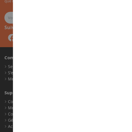
que nos nouveautés sur les miniatures agricoles.
Suivez-nous
Compte
Se connecter
S'enregistrer
Mes points de fidélité
Support client
Conditions générales de ventes
Mentions légales
Contact
Gérer les cookies
Accessibilité : non conforme