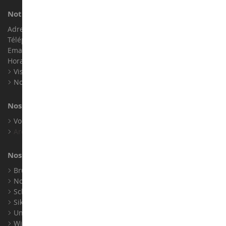
Notre magasin de miniatures
Adresse : ZA LE Chemin, 61800 Montsecret
Téléphone :
02 33 96 02 79
Email :
info@collect-world.com
Horaires : Du lundi au Samedi / 9h-18h
Visite virtuelle
Nos expositions
Nos marques
Voir toutes nos marques
Archives
Nos fabricants
Bruder
Norev
Schuco
Siku
Universal Hobbies
Wiking