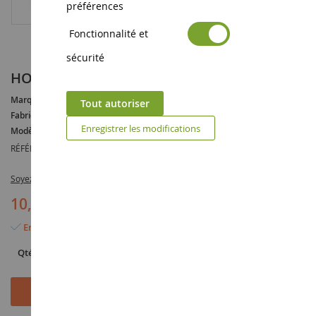
préférences
Fonctionnalité et
sécurité
HONDA Cross CRF 450R 2017
Marque :
HONDA
Tout autoriser
Fabricant :
NEWRAY
Enregistrer les modifications
Modèle :
CRF
RÉFÉRENCE :
NEW57873
Soyez le premier à commenter ce produit
10,90 €
En stock
Qté
Ajouter au panier