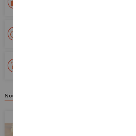
Sécurisation de tous vos paiements
Livraison en 48/72h
Colissimo suivi La Poste et points relais
+ de 15 000 références
En stock sur 2 000m²
nous vous recommandons