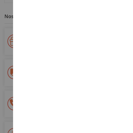
Nos avantages clients
Votre fidélité récompensée !
Accumulez des points lors de vos achats et utilisez les pour
vos futures commandes
Frais de ports offerts
dès 150€ d'achat
(en France métropolitaine)
Une équipe de 8 personnes
à votre écoute du lundi au samedi
Tél. 02 33 96 02 79
Paiement 100% sécurisé