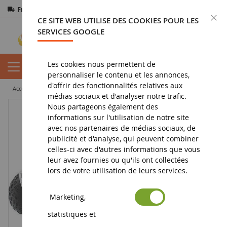
Frais de port offerts
dès 150€ d'achat
F
CE SITE WEB UTILISE DES COOKIES POUR LES
Paiement sécurisé
Retours
sous 14 jours
SERVICES GOOGLE
Les cookies nous permettent de
personnaliser le contenu et les annonces,
d'offrir des fonctionnalités relatives aux
accueil
vehicule miniature
quad
QUAD HONDA TRX-450R Ech:1/12
médias sociaux et d'analyser notre trafic.
Nous partageons également des
informations sur l'utilisation de notre site
avec nos partenaires de médias sociaux, de
publicité et d'analyse, qui peuvent combiner
celles-ci avec d'autres informations que vous
leur avez fournies ou qu'ils ont collectées
lors de votre utilisation de leurs services.
Marketing,
statistiques et