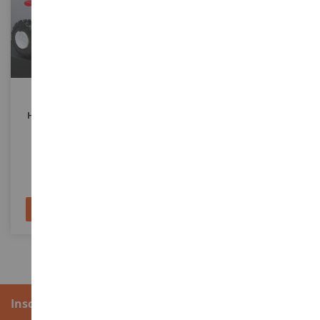
ECHELLE
ECHELLE
1/32
1/12
HONDA SPORTRAX 400EX
HONDA TRX 450R 2009
NEW06123B
NEW57093
3,90 €
10,90 €
Ajouter au panier
Ajouter au panier
Inscription à la newsletter