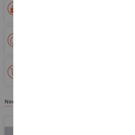
Paiement 100% sécurisé
Sécurisation de tous vos paiements
Livraison en 48/72h
Colissimo suivi La Poste et points relais
+ de 15 000 références
En stock sur 2 000m²
nous vous recommandons