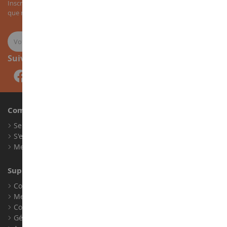
Inscrivez-vous à notre newsletter pour recevoir nos bons plans, ainsi
que nos nouveautés sur les miniatures agricoles.
Suivez-nous
Compte
Se connecter
S'enregistrer
Mes points de fidélité
Support client
Conditions générales de ventes
Mentions légales
Contact
Gérer les cookies