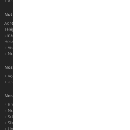
Accessibilité : non conforme
Notre magasin de miniatures
Adresse : ZA LE Chemin, 61800 Montsecret
Téléphone :
02 33 96 02 79
Email :
info@collect-world.com
Horaires : Du lundi au Samedi / 9h-18h
Visite virtuelle
Nos expositions
Nos marques
Voir toutes nos marques
Archives
Nos fabricants
Bruder
Norev
Schuco
Siku
Universal Hobbies