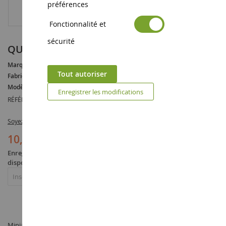
préférences
Fonctionnalité et
sécurité
QUAD HONDA TRX-450R Ech:1/12
Marque :
HONDA
Tout autoriser
Fabricant :
NEWRAY
Modèle :
TRX
Enregistrer les modifications
RÉFÉRENCE :
NEW42833A
Soyez le premier à commenter ce produit
10,90 €
Enregistrez-vous pour être averti quand le produit sera de nouveau
disponible
Inscription
Miniature QUAD HONDA TRX-450R Ech:1/12 à l'échelle 1/12 fabriqué