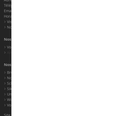
Téléphone :
02 33 96 02 79
Email :
info@collect-world.com
Horaires : Du lundi au Samedi / 9h-18h
Visite virtuelle
Nos expositions
Nos marques
Voir toutes nos marques
Archives
Nos fabricants
Bruder
Norev
Schuco
Siku
Universal Hobbies
Wiking
Voir tous nos fabricants
Site conçu et réalisé par