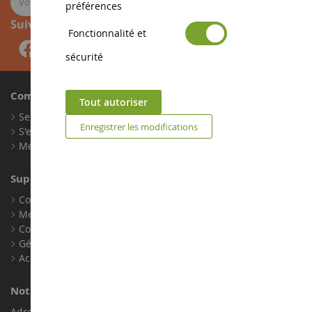
préférences
Suivez-nous
Fonctionnalité et
sécurité
Compte
Tout autoriser
Se connecter
Enregistrer les modifications
S'enregistrer
Mes points de fidélité
Support client
Conditions générales de ventes
Mentions légales
Contact
Gérer les cookies
Accessibilité : non conforme
Notre magasin de miniatures
Adresse : ZA LE Chemin, 61800 Montsecret