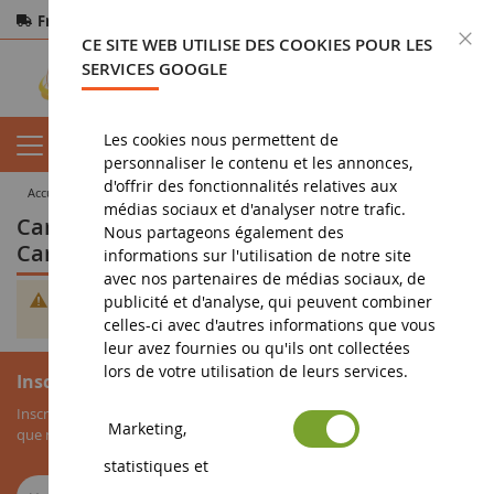
Frais de port offerts
dès 150€ d'achat
F
CE SITE WEB UTILISE DES COOKIES POUR LES
Paiement sécurisé
Retours
sous 14 jours
SERVICES GOOGLE
Les cookies nous permettent de
personnaliser le contenu et les annonces,
d'offrir des fonctionnalités relatives aux
accueil
vehicule miniature
Caravane et remorque
médias sociaux et d'analyser notre trafic.
Caravane et remorque - SOLIDO -
Nous partageons également des
Caravane
informations sur l'utilisation de notre site
avec nos partenaires de médias sociaux, de
Impossible de trouver des produits correspondants à votre
publicité et d'analyse, qui peuvent combiner
sélection.
celles-ci avec d'autres informations que vous
leur avez fournies ou qu'ils ont collectées
lors de votre utilisation de leurs services.
Inscription à la newsletter
Inscrivez-vous à notre newsletter pour recevoir nos bons plans, ainsi
Marketing,
que nos nouveautés sur les miniatures agricoles.
statistiques et