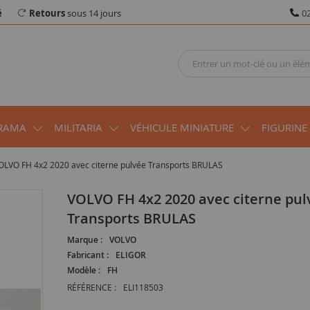
é
Retours
sous 14 jours
02
RAMA
MILITARIA
VÉHICULE MINIATURE
FIGURINE
OLVO FH 4x2 2020 avec citerne pulvée Transports BRULAS
VOLVO FH 4x2 2020 avec citerne pulvée
Transports BRULAS
Marque :
VOLVO
Fabricant :
ELIGOR
Modèle :
FH
RÉFÉRENCE :
ELI118503