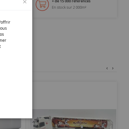
+ de 15 000 références
En stock sur 2 000m²
offrir
Nous
nos
iner
t
‹
›