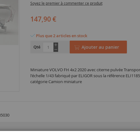
Soyez le premier à commenter ce produit
147,90 €
Plus que 2 articles en stock
Qté
Ajouter au panier
Miniature VOLVO FH 4x2 2020 avec citerne pulvée Transpo
l'échelle 1/43 fabriqué par ELIGOR sous la référence ELI1185
catégorie Camion miniature
85030