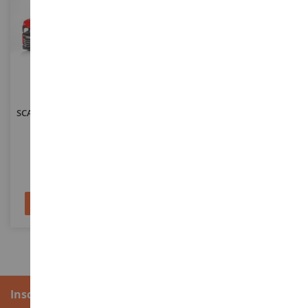
ECHELLE
ECHELLE
1/25
1/64
SCANIA CS410 4x2 Rouge Avec
MACK LR Poubelle 6x4 2020
Remorque 3 Essieux
BOSTON Public De La Série
S.D TRUCKS Sous Blister
EMEK86005
GREEN45160-C
52,90 €
26,90 €
Ajouter au panier
Ajouter au panier
Inscription à la newsletter