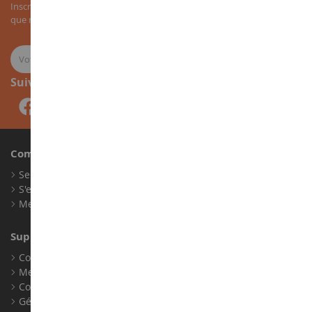
Inscrivez-vous à notre newsletter pour recevoir nos bons plans, ainsi
que nos nouveautés sur les miniatures agricoles.
Suivez-nous
Compte
Se connecter
S'enregistrer
Mes points de fidélité
Support client
Conditions générales de ventes
Mentions légales
Contact
Gérer les cookies