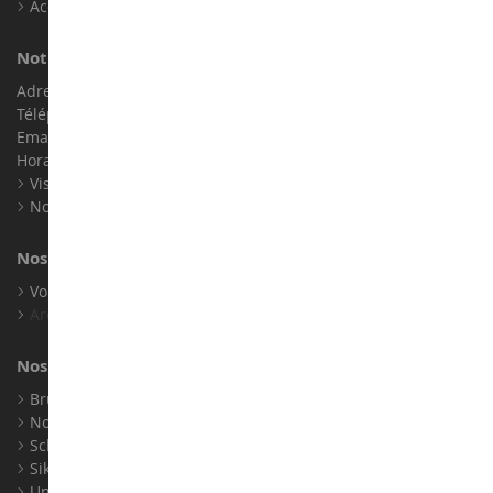
Accessibilité : non conforme
Notre magasin de miniatures
Adresse : ZA LE Chemin, 61800 Montsecret
Téléphone :
02 33 96 02 79
Email :
info@collect-world.com
Horaires : Du lundi au Samedi / 9h-18h
Visite virtuelle
Nos expositions
Nos marques
Voir toutes nos marques
Archives
Nos fabricants
Bruder
Norev
Schuco
Siku
Universal Hobbies