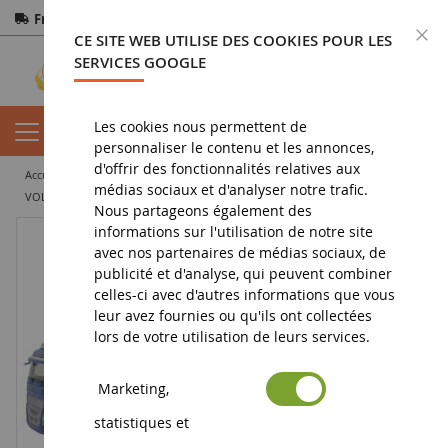
Frais de port offerts
dès 150€ d'achat
F
CE SITE WEB UTILISE DES COOKIES POUR LES
Paiement sécurisé
Retours
sous 14 jours
SERVICES GOOGLE
Les cookies nous permettent de
personnaliser le contenu et les annonces,
d'offrir des fonctionnalités relatives aux
accueil
miniature tp
camion miniature
camion citerne
médias sociaux et d'analyser notre trafic.
VOLVO FH 4x2 2020 avec citerne 3 Essieux TRANSPORTS MESPLES
Nous partageons également des
informations sur l'utilisation de notre site
avec nos partenaires de médias sociaux, de
publicité et d'analyse, qui peuvent combiner
celles-ci avec d'autres informations que vous
leur avez fournies ou qu'ils ont collectées
lors de votre utilisation de leurs services.
Marketing,
statistiques et