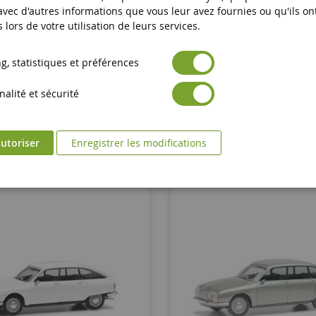
hari 1983 Kaki - Limité À 300ex.
CITROEN Dyane 6 1967 
 avec d'autres informations que vous leur avez fournies ou qu'ils on
s lors de votre utilisation de leurs services.
NOREV181803
SOL1800301
, statistiques et préférences
69,90 €
49,90 €
alité et sécurité
Ajouter au panier
Ajouter au panier
utoriser
Enregistrer les modifications