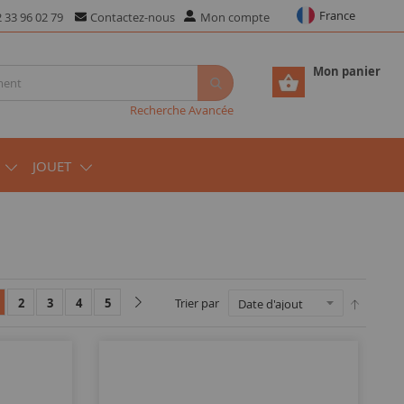
France
 33 96 02 79
Contactez-nous
Mon compte
Mon panier
Recherche Avancée
JOUET
2
3
4
5
Trier par