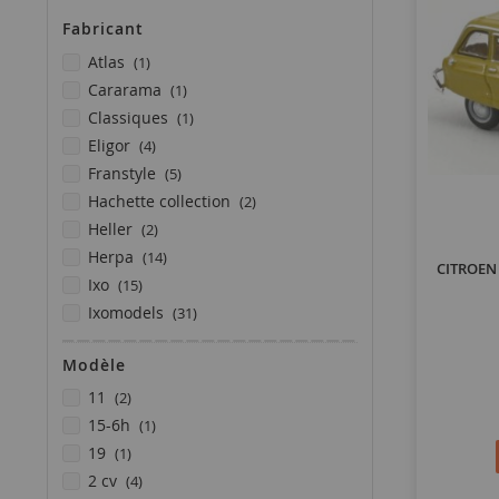
Fabricant
article
atlas
1
article
cararama
1
article
classiques
1
articles
eligor
4
articles
franstyle
5
articles
hachette collection
2
articles
heller
2
articles
herpa
14
CITROEN 
articles
ixo
15
articles
ixomodels
31
article
matrix scale models
1
Modèle
articles
maxichamps
4
article
articles
minipartes
1
11
2
articles
article
modelcar
4
15-6h
1
article
article
newray
1
19
1
articles
articles
norev
91
2 cv
4