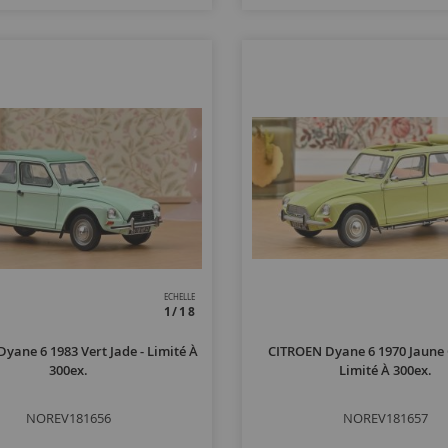
ECHELLE
1/18
yane 6 1983 Vert Jade - Limité À
CITROEN Dyane 6 1970 Jaune 
300ex.
Limité À 300ex.
NOREV181656
NOREV181657