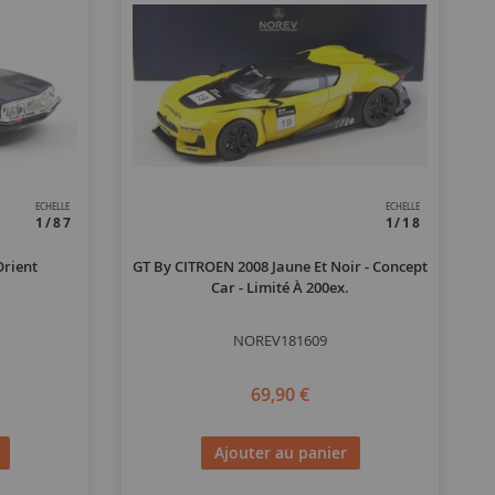
ECHELLE
ECHELLE
1/87
1/18
Orient
GT By CITROEN 2008 Jaune Et Noir - Concept
Car - Limité À 200ex.
NOREV181609
69,90 €
Ajouter au panier