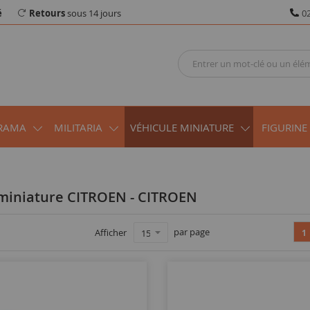
é
Retours
sous 14 jours
02
RAMA
MILITARIA
VÉHICULE MINIATURE
FIGURINE
 miniature CITROEN - CITROEN
par page
Afficher
1