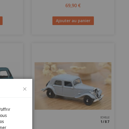
69,90 €
Ajouter au panier
Fermer
offrir
Nous
ECHELLE
ECHELLE
nos
1/18
1/87
iner