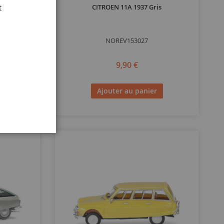
Bleu
CITROEN 11A 1937 Gris
t
NOREV153027
9,90 €
Ajouter au panier