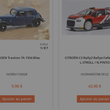
ECHELLE
1/87
ROEN Traction 7A 1934 Bleu
CITROËN C3 Rally2 Rallye Fafe
L.STROLL / N.PINTO
NOREV153028
IXORAM975B-SP.22
9,90 €
43,90 €
Ajouter au panier
Ajouter au panier