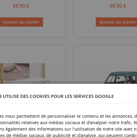
69,90 €
69,90 €
Ajouter au panier
Ajouter au panier
B UTILISE DES COOKIES POUR LES SERVICES GOOGLE
es nous permettent de personnaliser le contenu et les annonces, d'
ionnalités relatives aux médias sociaux et d'analyser notre trafic. 
ECHELLE
s également des informations sur l'utilisation de notre site avec 
1/18
es de médias sociaux, de publicité et d'analyse, qui peuvent comb