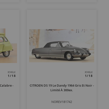
ECHELLE
ECHELLE
1/18
1/18
Calabre -
CITROEN DS 19 Le Dandy 1964 Gris Et Noir -
Limité À 300ex.
NOREV181742