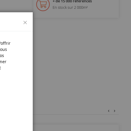
+ de 15 000 références
En stock sur 2 000m²
Fermer
offrir
Nous
nos
iner
t
‹
›