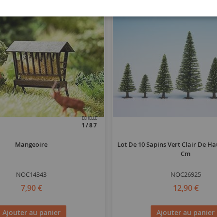
ECHELLE
1/87
Mangeoire
Lot De 10 Sapins Vert Clair De Ha
Cm
NOC14343
NOC26925
7,90 €
12,90 €
Ajouter au panier
Ajouter au panier