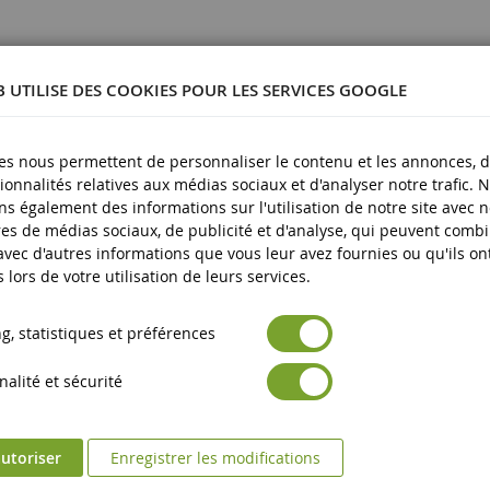
B UTILISE DES COOKIES POUR LES SERVICES GOOGLE
91040
flocage colle résine
es nous permettent de personnaliser le contenu et les annonces, d'
plus
ionnalités relatives aux médias sociaux et d'analyser notre trafic. 
s également des informations sur l'utilisation de notre site avec 
es de médias sociaux, de publicité et d'analyse, qui peuvent comb
 avec d'autres informations que vous leur avez fournies ou qu'ils on
s lors de votre utilisation de leurs services.
, statistiques et préférences
alité et sécurité
utoriser
Enregistrer les modifications