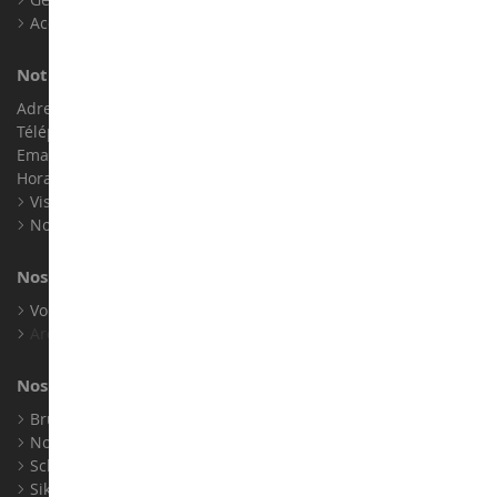
Accessibilité : non conforme
Notre magasin de miniatures
Adresse : ZA LE Chemin, 61800 Montsecret
Téléphone :
02 33 96 02 79
Email :
info@collect-world.com
Horaires : Du lundi au Samedi / 9h-18h
Visite virtuelle
Nos expositions
Nos marques
Voir toutes nos marques
Archives
Nos fabricants
Bruder
Norev
Schuco
Siku