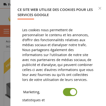
Frais de port offerts
dès 150€ d'achat
F
CE SITE WEB UTILISE DES COOKIES POUR LES
Paiement sécurisé
Retours
sous 14 jours
SERVICES GOOGLE
Les cookies nous permettent de
personnaliser le contenu et les annonces,
d'offrir des fonctionnalités relatives aux
accueil
vehicule miniature
voiture miniature
voiture de sport
médias sociaux et d'analyser notre trafic.
SKODA Fabia Rally 2 evo #21 Rallye Estland 2022 A.MIKKELSEN / T.ERIKSEN
Nous partageons également des
informations sur l'utilisation de notre site
-27
%
avec nos partenaires de médias sociaux, de
publicité et d'analyse, qui peuvent combiner
celles-ci avec d'autres informations que vous
leur avez fournies ou qu'ils ont collectées
lors de votre utilisation de leurs services.
Marketing,
statistiques et