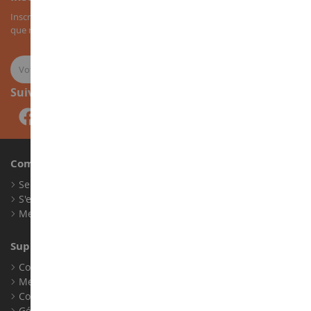
Inscrivez-vous à notre newsletter pour recevoir nos bons plans, ainsi
que nos nouveautés sur les miniatures agricoles.
Suivez-nous
Compte
Se connecter
S'enregistrer
Mes points de fidélité
Support client
Conditions générales de ventes
Mentions légales
Contact
Gérer les cookies