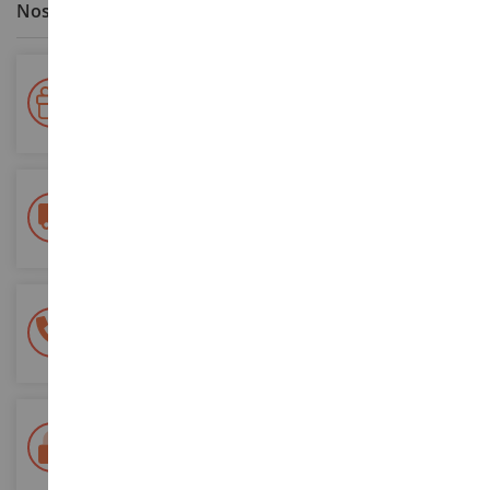
Nos avantages clients
Votre fidélité récompensée !
Accumulez des points lors de vos achats et utilisez les pour
vos futures commandes
Frais de ports offerts
dès 150€ d'achat
(en France métropolitaine)
Une équipe de 8 personnes
à votre écoute du lundi au samedi
Tél. 02 33 96 02 79
Paiement 100% sécurisé
Sécurisation de tous vos paiements