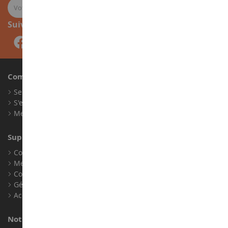
Suivez-nous
Compte
Se connecter
S'enregistrer
Mes points de fidélité
Support client
Conditions générales de ventes
Mentions légales
Contact
Gérer les cookies
Accessibilité : non conforme
Notre magasin de miniatures