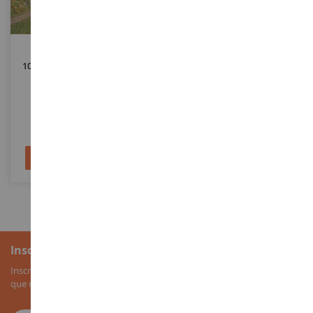
ECHELLE
ECHELLE
10 Arbres Feuillus - 5 - 9 Cm
Lande 25x25 Cm
NOC26901
NOC07473
12,90 €
7,90 €
Ajouter au panier
Ajouter au panier
Inscription à la newsletter
Inscrivez-vous à notre newsletter pour recevoir nos bons plans, ainsi
que nos nouveautés sur les miniatures agricoles.