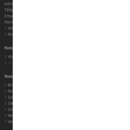
Adresse : ZA LE Chemin, 61800 Montsecret
Téléphone :
02 33 96 02 79
Email :
info@collect-world.com
Horaires : Du lundi au Samedi / 9h-18h
Visite virtuelle
Nos expositions
Nos marques
Voir toutes nos marques
Archives
Nos fabricants
Bruder
Norev
Schuco
Siku
Universal Hobbies
Wiking
Voir tous nos fabricants