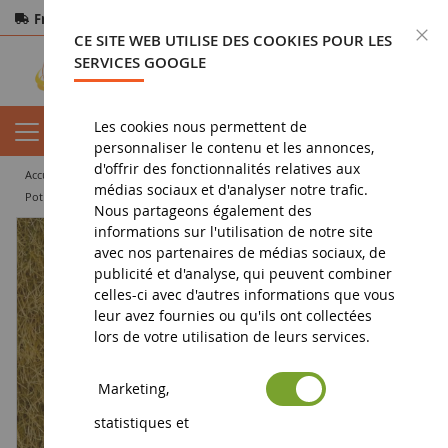
Frais de port offerts
dès 150€ d'achat
F
CE SITE WEB UTILISE DES COOKIES POUR LES
Paiement sécurisé
Retours
sous 14 jours
SERVICES GOOGLE
Les cookies nous permettent de
personnaliser le contenu et les annonces,
d'offrir des fonctionnalités relatives aux
accueil
diorama
végétation
flocage
médias sociaux et d'analyser notre trafic.
Pot de flocage jaune 100g 6mm
Nous partageons également des
informations sur l'utilisation de notre site
avec nos partenaires de médias sociaux, de
publicité et d'analyse, qui peuvent combiner
celles-ci avec d'autres informations que vous
leur avez fournies ou qu'ils ont collectées
lors de votre utilisation de leurs services.
Marketing,
statistiques et