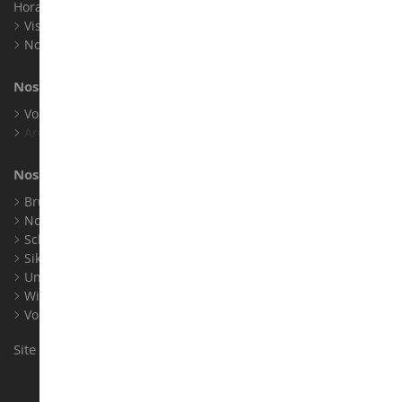
Horaires : Du lundi au Samedi / 9h-18h
Visite virtuelle
Nos expositions
Nos marques
Voir toutes nos marques
Archives
Nos fabricants
Bruder
Norev
Schuco
Siku
Universal Hobbies
Wiking
Voir tous nos fabricants
Site conçu et réalisé par