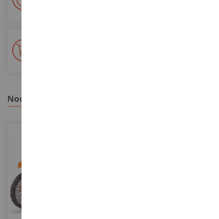
Colissimo suivi La Poste et points relais
+ de 15 000 références
En stock sur 2 000m²
nous vous recommandons
ECHELLE
ECHELLE
1/64
1/18