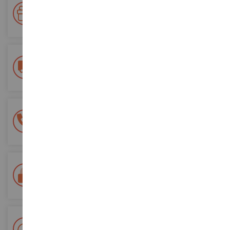
Votre fidélité récompensée !
Accumulez des points lors de vos achats et utilisez les pour
vos futures commandes
Frais de ports offerts
dès 150€ d'achat
(en France métropolitaine)
Une équipe de 8 personnes
à votre écoute du lundi au samedi
Tél. 02 33 96 02 79
Paiement 100% sécurisé
Sécurisation de tous vos paiements
Livraison en 48/72h