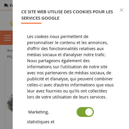
Frais de port offerts
dès 150€ d'achat
F
CE SITE WEB UTILISE DES COOKIES POUR LES
Paiement sécurisé
Retours
sous 14 jours
SERVICES GOOGLE
Les cookies nous permettent de
personnaliser le contenu et les annonces,
d'offrir des fonctionnalités relatives aux
accueil
vehicule miniature
voiture miniature
coupé et cabriolet
médias sociaux et d'analyser notre trafic.
PEUGEOT 205 MK.2 GTI 1.9L 1990 Gris Magnum
Nous partageons également des
informations sur l'utilisation de notre site
avec nos partenaires de médias sociaux, de
publicité et d'analyse, qui peuvent combiner
celles-ci avec d'autres informations que vous
leur avez fournies ou qu'ils ont collectées
lors de votre utilisation de leurs services.
Marketing,
statistiques et