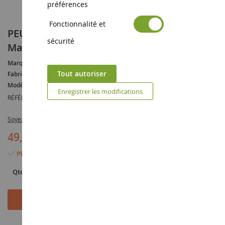
préférences
Fonctionnalité et
PEUGEOT 205 MK.2 GTI 1.9L 1990 Gris
sécurité
Magnum
Marque :
PEUGEOT
Tout autoriser
Fabricant :
SOLIDO
Modèle :
205
Enregistrer les modifications
RÉFÉRENCE :
SOL1801704
Soyez le premier à commenter ce produit
49,90 €
Plus que 7 articles en stock
Qté
Ajouter au panier