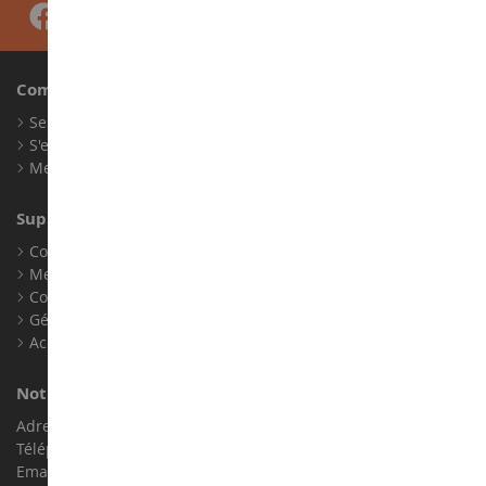
Compte
Se connecter
S'enregistrer
Mes points de fidélité
Support client
Conditions générales de ventes
Mentions légales
Contact
Gérer les cookies
Accessibilité : non conforme
Notre magasin de miniatures
Adresse : ZA LE Chemin, 61800 Montsecret
Téléphone :
02 33 96 02 79
Email :
info@collect-world.com