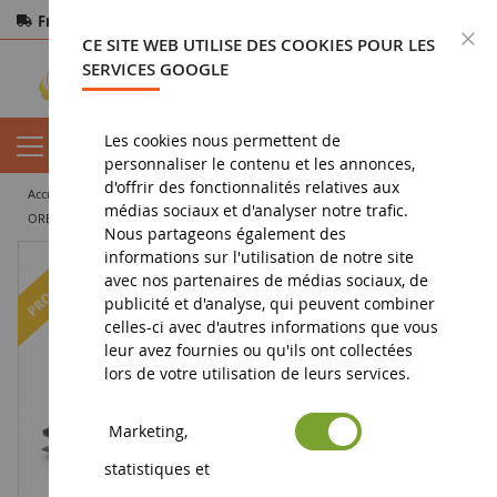
Frais de port offerts
dès 150€ d'achat
F
CE SITE WEB UTILISE DES COOKIES POUR LES
Paiement sécurisé
Retours
sous 14 jours
SERVICES GOOGLE
Les cookies nous permettent de
personnaliser le contenu et les annonces,
d'offrir des fonctionnalités relatives aux
accueil
vehicule miniature
voiture miniature
voiture de sport
médias sociaux et d'analyser notre trafic.
ORECA 07 - Gibson #20 16ème 24H Le Mans 2019 A.FJORDBACH-D.ANDERSEN-M.BECHE
Nous partageons également des
informations sur l'utilisation de notre site
-23
%
avec nos partenaires de médias sociaux, de
publicité et d'analyse, qui peuvent combiner
celles-ci avec d'autres informations que vous
leur avez fournies ou qu'ils ont collectées
lors de votre utilisation de leurs services.
Marketing,
statistiques et