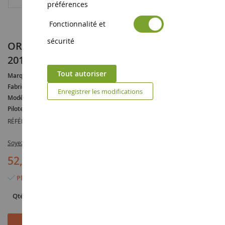
préférences
Fonctionnalité et
sécurité
ORECA 07 - Gibson #20 16ème 24H Le Mans
2019 A.FJORDBACH-D.ANDERSEN-M.BECHE
Tout autoriser
Marque :
ORECA
Fabricant :
SPARK
Enregistrer les modifications
Modèle :
7
Pilote :
Anders FJORBACH
RÉFÉRENCE :
SPAS7908
Soyez le premier à commenter ce produit
52,90 €
68,90 €
(-16,00 €)
Plus que 2 articles en stock
Qté
Ajouter au panier