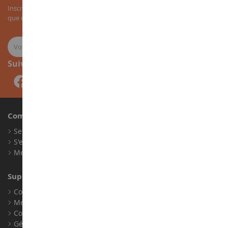
Inscrivez-vous à notre newsletter pour recevoir nos bons plans, ainsi
que nos nouveautés sur les miniatures agricoles.
Suivez-nous
Compte
Se connecter
S'enregistrer
Mes points de fidélité
Support client
Conditions générales de ventes
Mentions légales
Contact
Gérer les cookies