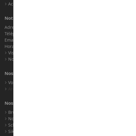
Accessibilité : non conforme
Notre magasin de miniatures
Adresse : ZA LE Chemin, 61800 Montsecret
Téléphone :
02 33 96 02 79
Email :
info@collect-world.com
Horaires : Du lundi au Samedi / 9h-18h
Visite virtuelle
Nos expositions
Nos marques
Voir toutes nos marques
Archives
Nos fabricants
Bruder
Norev
Schuco
Siku