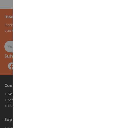
Inscription à la newsletter
Inscrivez-vous à notre newsletter pour recevoir nos bons plans, ainsi
que nos nouveautés sur les miniatures agricoles.
Suivez-nous
Compte
Se connecter
S'enregistrer
Mes points de fidélité
Support client
Conditions générales de ventes