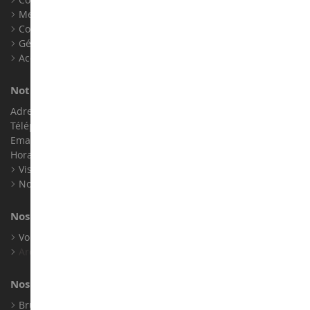
Mentions légales
Contact
Gérer les cookies
Accessibilité : non conforme
Notre magasin de miniatures
Adresse : ZA LE Chemin, 61800 Montsecret
Téléphone :
02 33 96 02 79
Email :
info@collect-world.com
Horaires : Du lundi au Samedi / 9h-18h
Visite virtuelle
Nos expositions
Nos marques
Voir toutes nos marques
Archives
Nos fabricants
Bruder