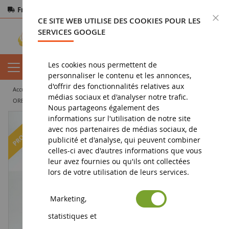
Frais de port offerts
dès 150€ d'achat
F
CE SITE WEB UTILISE DES COOKIES POUR LES
Paiement sécurisé
Retours
sous 14 jours
SERVICES GOOGLE
Les cookies nous permettent de
personnaliser le contenu et les annonces,
d'offrir des fonctionnalités relatives aux
accueil
vehicule miniature
voiture miniature
voiture de sport
médias sociaux et d'analyser notre trafic.
ORECA 03-NISSAN Delta-ADR #25 24h du Mans 2013 T.Graves/ A. Hamilton/S. Nakano
Nous partageons également des
informations sur l'utilisation de notre site
-38
%
avec nos partenaires de médias sociaux, de
publicité et d'analyse, qui peuvent combiner
celles-ci avec d'autres informations que vous
leur avez fournies ou qu'ils ont collectées
lors de votre utilisation de leurs services.
Marketing,
statistiques et