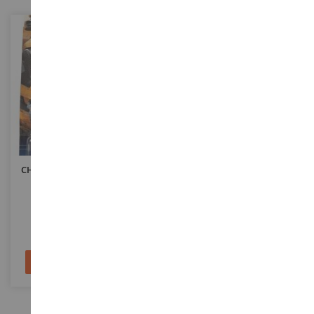
ECHELLE
ECHELLE
1/64
1/32
CHEVROLET Camaro Noir Et
Moto-Neige SKI-DOO Summit
Gold TRANSFORMERS
Expert Jaune Et Gris
MAG64CAMARO
DCM60021
5,90 €
12,90 €
Ajouter au panier
Ajouter au panier