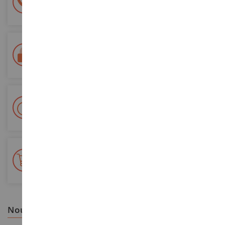
à votre écoute du lundi au samedi
Tél. 02 33 96 02 79
Paiement 100% sécurisé
Sécurisation de tous vos paiements
Livraison en 48/72h
Colissimo suivi La Poste et points relais
+ de 15 000 références
En stock sur 2 000m²
nous vous recommandons