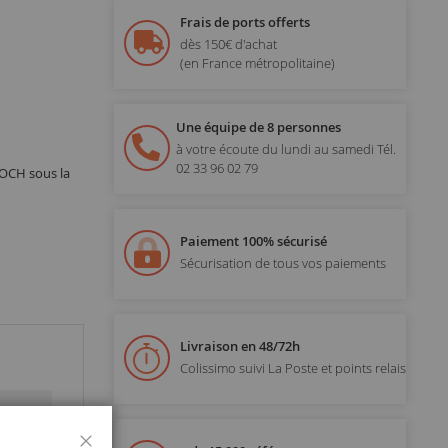
Frais de ports offerts
dès 150€ d'achat
(en France métropolitaine)
Une équipe de 8 personnes
à votre écoute du lundi au samedi
Tél.
02 33 96 02 79
NOCH sous la
Paiement 100% sécurisé
Sécurisation de tous vos paiements
Livraison en 48/72h
Colissimo suivi La Poste et points relais
Fermer