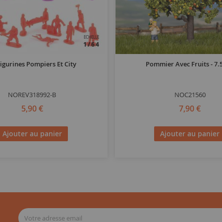
ECHELLE
1/64
Figurines Pompiers Et City
Pommier Avec Fruits - 7.
NOREV318992-B
NOC21560
5,90 €
7,90 €
Ajouter au panier
Ajouter au panier