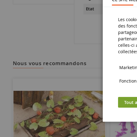
Neuf
Etat
Les cooki
des fonct
partageon
partenair
celles-ci
collectée
nous vous recommandons
Marketing
Fonctionn
Tout a