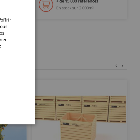
+ de 15 000 références
En stock sur 2 000m²
offrir
Nous
nos
iner
t
‹
›