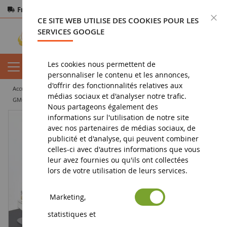
Frais de port offerts
dès 150€ d'achat
F
CE SITE WEB UTILISE DES COOKIES POUR LES
Paiement sécurisé
Retours
sous 14 jours
SERVICES GOOGLE
Les cookies nous permettent de
personnaliser le contenu et les annonces,
d'offrir des fonctionnalités relatives aux
accueil
miniature tp
camion miniature
solo
médias sociaux et d'analyser notre trafic.
GMC General 6x4 1980 Orange et beige
Nous partageons également des
informations sur l'utilisation de notre site
avec nos partenaires de médias sociaux, de
publicité et d'analyse, qui peuvent combiner
celles-ci avec d'autres informations que vous
leur avez fournies ou qu'ils ont collectées
lors de votre utilisation de leurs services.
Marketing,
statistiques et