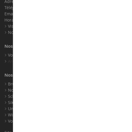
Adresse : ZA LE Chemin, 61800 Montsecret
Téléphone :
02 33 96 02 79
Email :
info@collect-world.com
Horaires : Du lundi au Samedi / 9h-18h
Visite virtuelle
Nos expositions
Nos marques
Voir toutes nos marques
Archives
Nos fabricants
Bruder
Norev
Schuco
Siku
Universal Hobbies
Wiking
Voir tous nos fabricants