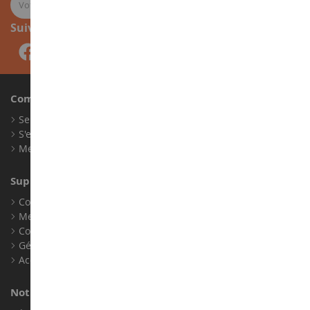
Suivez-nous
Compte
Se connecter
S'enregistrer
Mes points de fidélité
Support client
Conditions générales de ventes
Mentions légales
Contact
Gérer les cookies
Accessibilité : non conforme
Notre magasin de miniatures