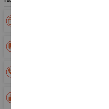
Nos avantages clients
Votre fidélité récompensée !
Accumulez des points lors de vos achats et utilisez les pour
vos futures commandes
Frais de ports offerts
dès 150€ d'achat
(en France métropolitaine)
Une équipe de 8 personnes
à votre écoute du lundi au samedi
Tél. 02 33 96 02 79
Paiement 100% sécurisé
Sécurisation de tous vos paiements