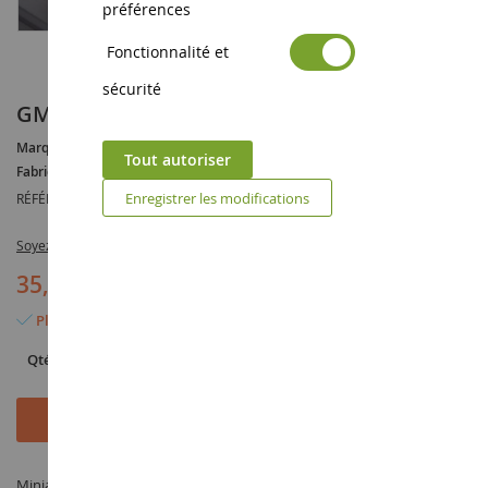
préférences
Fonctionnalité et
sécurité
GMC General 6x4 1980 Orange et beige
Marque :
GMC
Tout autoriser
Fabricant :
IXOMODELS
Enregistrer les modifications
RÉFÉRENCE :
IXOTR129.22
Soyez le premier à commenter ce produit
35,90 €
Plus que 6 articles en stock
Qté
Ajouter au panier
Miniature GMC General 6x4 1980 Orange et beige à l'échelle 1/43