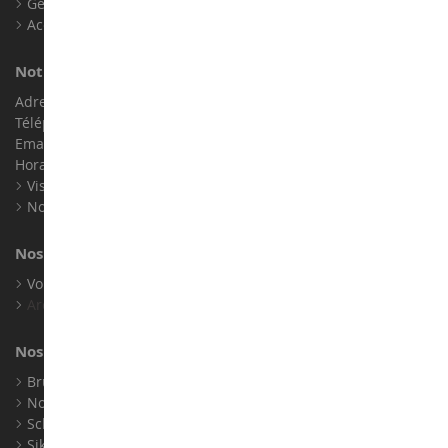
Gérer les cookies
Accessibilité : non conforme
Notre magasin de miniatures
Adresse : ZA LE Chemin, 61800 Montsecret
Téléphone :
02 33 96 02 79
Email :
info@collect-world.com
Horaires : Du lundi au Samedi / 9h-18h
Visite virtuelle
Nos expositions
Nos marques
Voir toutes nos marques
Archives
Nos fabricants
Bruder
Norev
Schuco
Siku