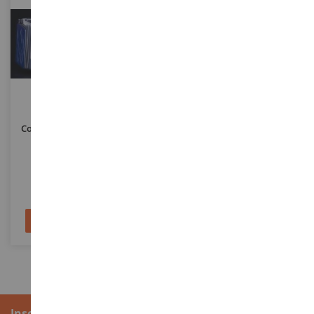
ECHELLE
ECHELLE
1/50
1/87
Compartiment De Tramway
SCANIA 142 4x2 Avec Semi
Avec Blocs De Levage
Remorque Bachée 3 Essieux
ASG
IMC33-0183
HER315272
74,90 €
48,20 €
144,90 €
Ajouter au panier
Ajouter au panier
Inscription à la newsletter