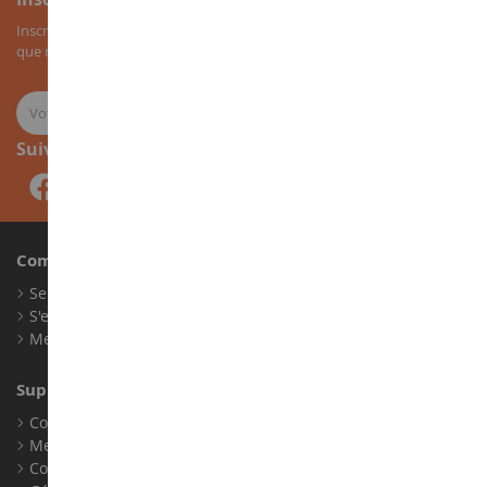
Inscrivez-vous à notre newsletter pour recevoir nos bons plans, ainsi
que nos nouveautés sur les miniatures agricoles.
Suivez-nous
Compte
Se connecter
S'enregistrer
Mes points de fidélité
Support client
Conditions générales de ventes
Mentions légales
Contact