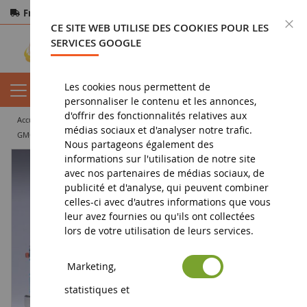
Frais de port offerts
dès 150€ d'achat
F
CE SITE WEB UTILISE DES COOKIES POUR LES
Paiement sécurisé
Retours
sous 14 jours
SERVICES GOOGLE
Les cookies nous permettent de
personnaliser le contenu et les annonces,
d'offrir des fonctionnalités relatives aux
accueil
miniature tp
camion miniature
solo
médias sociaux et d'analyser notre trafic.
GMC Astro 95 6x4 1970 Bleu et blanc
Nous partageons également des
informations sur l'utilisation de notre site
avec nos partenaires de médias sociaux, de
publicité et d'analyse, qui peuvent combiner
celles-ci avec d'autres informations que vous
leur avez fournies ou qu'ils ont collectées
lors de votre utilisation de leurs services.
Marketing,
statistiques et