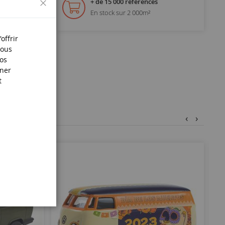
+ de 15 000 références
En stock sur 2 000m²
offrir
Nous
nos
iner
t
‹
›