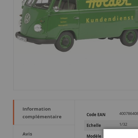
Information
Plus
40078640
Code EAN
complémentaire
d’information
1/32
Echelle
Avis
T1
Modèle