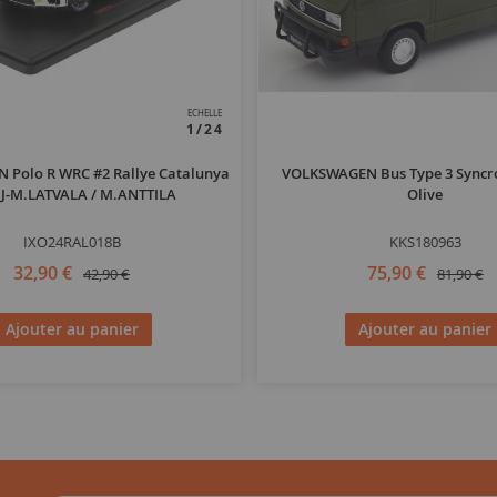
ECHELLE
1/24
Polo R WRC #2 Rallye Catalunya
VOLKSWAGEN Bus Type 3 Syncro
 J-M.LATVALA / M.ANTTILA
Olive
IXO24RAL018B
KKS180963
32,90 €
75,90 €
42,90 €
81,90 €
Ajouter au panier
Ajouter au panier