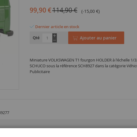
99,90 €
114,90 €
(-15,00 €)
Dernier article en stock
Qté
Ajouter au panier
Miniature VOLKSWAGEN T1 fourgon HOLDER à l'échelle 1/32
SCHUCO sous la référence SCH8927 dans la catégorie Véhic
Publicitaire
89277