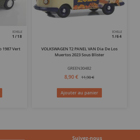
ECHELLE
ECHELLE
1/18
1/64
 1987 Vert
VOLKSWAGEN T2 PANEL VAN Dia De Los
VO
Muertos 2023 Sous Blister
P
GREEN30482
8,90 €
11,90 €
Ajouter au panier
Suivez-nous