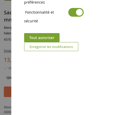
préférences
Sachet 100 g de Flocage d'herbe d'été 2-3
Fonctionnalité et
mm
sécurité
Marque :
AUCUNE
Fabricant :
HEKI
Tout autoriser
RÉFÉRENCE :
HEK3360
Enregistrer les modifications
Soyez le premier à commenter ce produit
13,90 €
Plus que 2 articles en stock
Qté
Ajouter au panier
Diorama Sachet 100 g de Flocage d'herbe d'été 2-3 mm - fabriqué par
HEKI sous la référence HEK3360 dans la catégorie Végétation