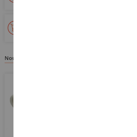
+ de 15 000 références
En stock sur 2 000m²
nous vous recommandons
ECHELLE
ECHELLE