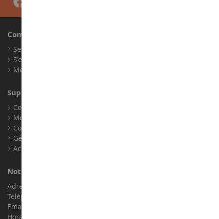
Compte
Se connecter
S'enregistrer
Mes points de fidélité
Support client
Conditions générales de ventes
Mentions légales
Contact
Gérer les cookies
Accessibilité : non conforme
Notre magasin de miniatures
Adresse : ZA LE Chemin, 61800 Montsecret
Téléphone :
02 33 96 02 79
Email :
info@collect-world.com
Horaires : Du lundi au Samedi / 9h-18h