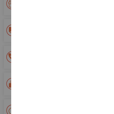
Accumulez des points lors de vos achats et utilisez les pour
vos futures commandes
Frais de ports offerts
dès 150€ d'achat
(en France métropolitaine)
Une équipe de 8 personnes
à votre écoute du lundi au samedi
Tél. 02 33 96 02 79
Paiement 100% sécurisé
Sécurisation de tous vos paiements
Livraison en 48/72h
Colissimo suivi La Poste et points relais