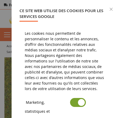
Frais de port offerts
dès 150€ d'achat
F
CE SITE WEB UTILISE DES COOKIES POUR LES
Paiement sécurisé
Retours
sous 14 jours
SERVICES GOOGLE
Les cookies nous permettent de
personnaliser le contenu et les annonces,
d'offrir des fonctionnalités relatives aux
accueil
diorama
végétation
flocage
médias sociaux et d'analyser notre trafic.
Sachet 100 g de Flocage d'herbe d'été 2-3 mm
Nous partageons également des
informations sur l'utilisation de notre site
avec nos partenaires de médias sociaux, de
publicité et d'analyse, qui peuvent combiner
celles-ci avec d'autres informations que vous
leur avez fournies ou qu'ils ont collectées
lors de votre utilisation de leurs services.
Marketing,
statistiques et