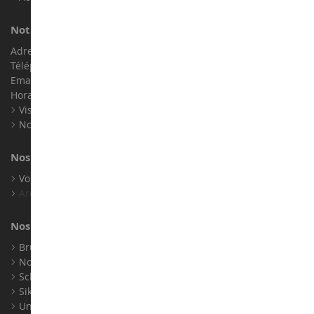
Notre magasin de miniatures
Adresse : ZA LE Chemin, 61800 Montsecret
Téléphone :
02 33 96 02 79
Email :
info@collect-world.com
Horaires : Du lundi au Samedi / 9h-18h
Visite virtuelle
Nos expositions
Nos marques
Voir toutes nos marques
Archives
Nos fabricants
Bruder
Norev
Schuco
Siku
Universal Hobbies