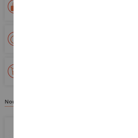
Paiement 100% sécurisé
Sécurisation de tous vos paiements
Livraison en 48/72h
Colissimo suivi La Poste et points relais
+ de 15 000 références
En stock sur 2 000m²
nous vous recommandons