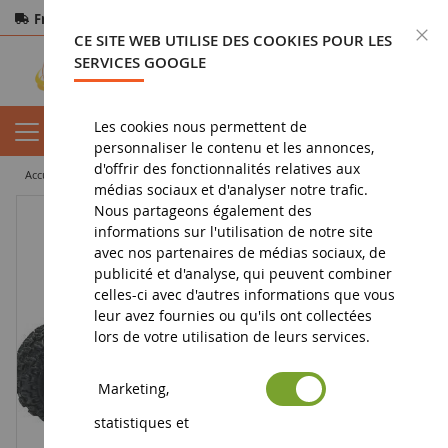
Frais de port offerts
dès 150€ d'achat
F
CE SITE WEB UTILISE DES COOKIES POUR LES
Paiement sécurisé
Retours
sous 14 jours
SERVICES GOOGLE
Les cookies nous permettent de
personnaliser le contenu et les annonces,
d'offrir des fonctionnalités relatives aux
accueil
vehicule miniature
quad
YAMAHA YFM350 WARRIOR ATV
médias sociaux et d'analyser notre trafic.
Nous partageons également des
informations sur l'utilisation de notre site
avec nos partenaires de médias sociaux, de
publicité et d'analyse, qui peuvent combiner
celles-ci avec d'autres informations que vous
leur avez fournies ou qu'ils ont collectées
lors de votre utilisation de leurs services.
Marketing,
statistiques et