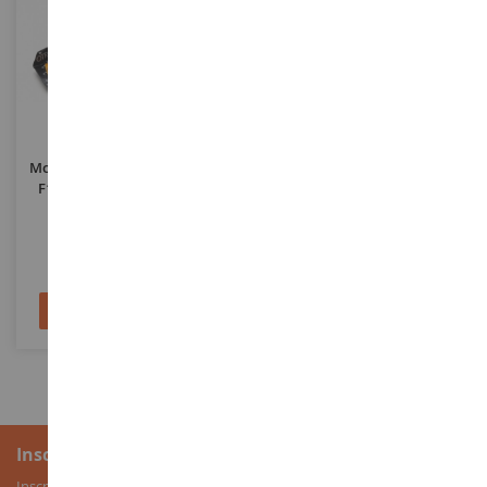
ECHELLE
ECHELLE
1/18
1/87
McLAREN MCL36 #3 McLaren
PORSCHE Taycan Turbo S 2019
F1 Team GP Australie 2022
Bleu Métallique
D.RICCIARDO
SPA18S758
MNC870068401
183,90 €
25,90 €
215,90 €
Ajouter au panier
Ajouter au panier
Inscription à la newsletter
Inscrivez-vous à notre newsletter pour recevoir nos bons plans, ainsi