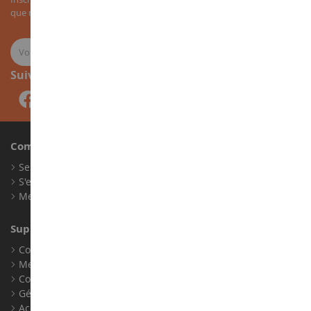
que nos nouveautés sur les miniatures agricoles.
Suivez-nous
Compte
Se connecter
S'enregistrer
Mes points de fidélité
Support client
Conditions générales de ventes
Mentions légales
Contact
Gérer les cookies
Accessibilité : non conforme