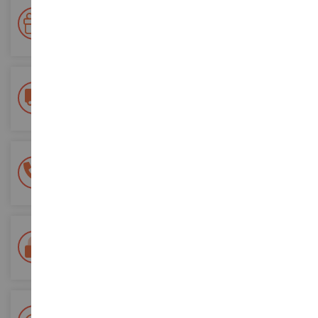
Votre fidélité récompensée !
Accumulez des points lors de vos achats et utilisez les pour
vos futures commandes
Frais de ports offerts
dès 150€ d'achat
(en France métropolitaine)
Une équipe de 8 personnes
à votre écoute du lundi au samedi
Tél. 02 33 96 02 79
Paiement 100% sécurisé
Sécurisation de tous vos paiements
Livraison en 48/72h