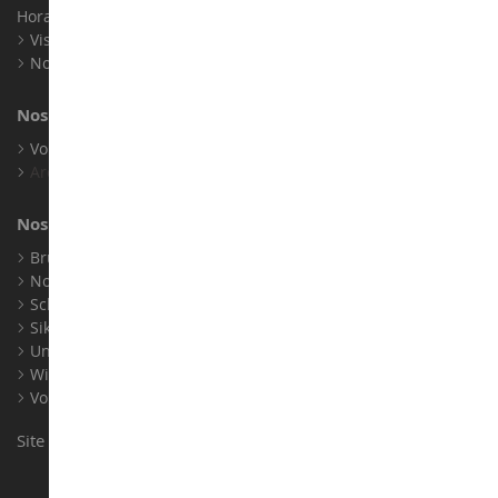
Horaires : Du lundi au Samedi / 9h-18h
Visite virtuelle
Nos expositions
Nos marques
Voir toutes nos marques
Archives
Nos fabricants
Bruder
Norev
Schuco
Siku
Universal Hobbies
Wiking
Voir tous nos fabricants
Site conçu et réalisé par