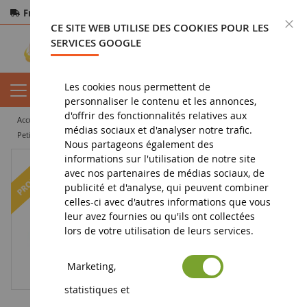
Frais de port offerts
dès 150€ d'achat
F
CE SITE WEB UTILISE DES COOKIES POUR LES
Paiement sécurisé
Retours
sous 14 jours
SERVICES GOOGLE
Les cookies nous permettent de
personnaliser le contenu et les annonces,
d'offrir des fonctionnalités relatives aux
accueil
figurine
figurine dinosaure
médias sociaux et d'analyser notre trafic.
Petits tyrannosaure Rex et vélociraptor
Nous partageons également des
informations sur l'utilisation de notre site
-15
%
avec nos partenaires de médias sociaux, de
publicité et d'analyse, qui peuvent combiner
celles-ci avec d'autres informations que vous
leur avez fournies ou qu'ils ont collectées
lors de votre utilisation de leurs services.
Marketing,
statistiques et