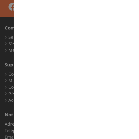
Compte
Se connecter
S'enregistrer
Mes points de fidélité
Support client
Conditions générales de ventes
Mentions légales
Contact
Gérer les cookies
Accessibilité : non conforme
Notre magasin de miniatures
Adresse : ZA LE Chemin, 61800 Montsecret
Téléphone :
02 33 96 02 79
Email :
info@collect-world.com