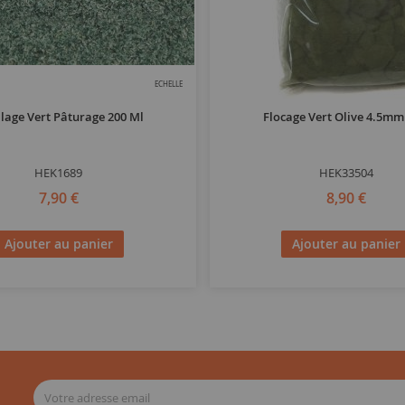
ECHELLE
llage Vert Pâturage 200 Ml
Flocage Vert Olive 4.5mm
HEK1689
HEK33504
7,90 €
8,90 €
Ajouter au panier
Ajouter au panier