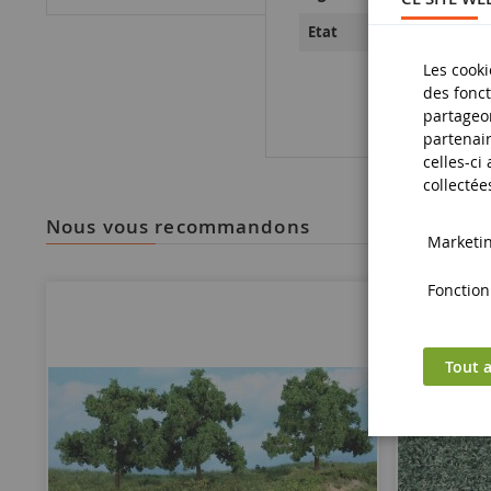
Neuf
Etat
Les cooki
des fonct
partageon
partenair
celles-ci
collectée
nous vous recommandons
Marketing
Fonctionn
Tout a