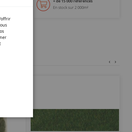
+ de 15 000 références
En stock sur 2 000m²
offrir
Nous
nos
iner
t
‹
›