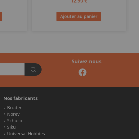
12,90 €
Ajouter au panier
Suivez-nous
Nos fabricants
Bruder
Norev
Schuco
Siku
Universal Hobbies