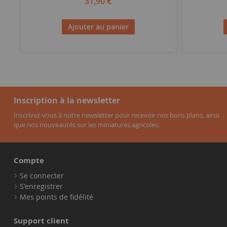
31,90 €
Ajouter au panier
Inscription à la newsletter
Inscrivez-vous à notre newsletter pour recevoir nos bons plans, ainsi
que nos nouveautés sur les miniatures agricoles.
Compte
Se connecter
S'enregistrer
Mes points de fidélité
Support client