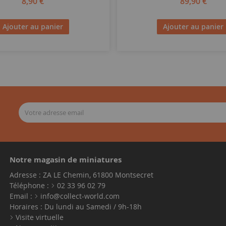
8,90 €
89,90 €
Ajouter au panier
Ajouter au panier
Notre magasin de miniatures
Adresse : ZA LE Chemin, 61800 Montsecret
Téléphone :
02 33 96 02 79
Email :
info@collect-world.com
Horaires : Du lundi au Samedi / 9h-18h
Visite virtuelle