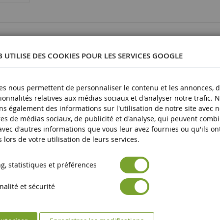
4001702024918
B UTILISE DES COOKIES POUR LES SERVICES GOOGLE
1/16
Plastique
es nous permettent de personnaliser le contenu et les annonces, d'
3 ans et plus
ionnalités relatives aux médias sociaux et d'analyser notre trafic. 
s également des informations sur l'utilisation de notre site avec 
Neuf
es de médias sociaux, de publicité et d'analyse, qui peuvent comb
 avec d'autres informations que vous leur avez fournies ou qu'ils on
Avertissement : ne convient pas aux enfants de moins de 3 an
es produits
s lors de votre utilisation de leurs services.
Marquage CE
, statistiques et préférences
alité et sécurité