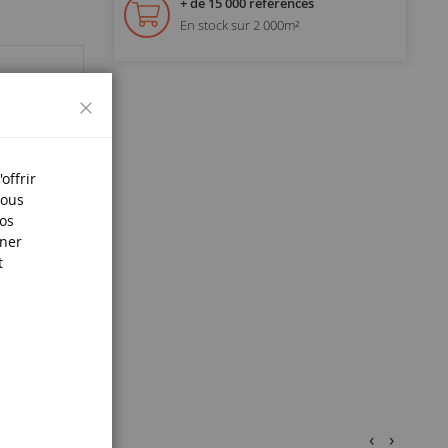
+ de 15 000 références
En stock sur 2 000m²
Fermer
offrir
Nous
nos
iner
t
s.
‹
›