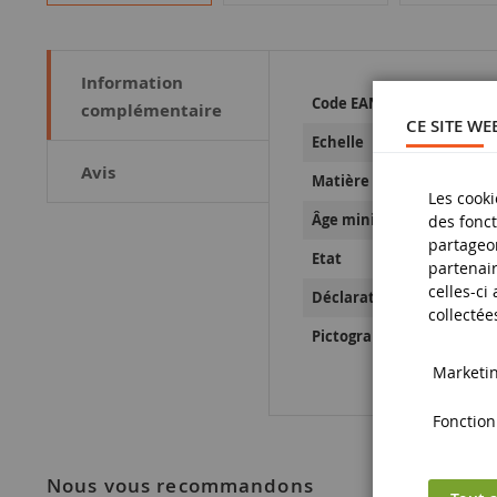
Information
Plus
Code EAN
complémentaire
d’information
CE SITE WE
Echelle
Avis
Matière
Les cooki
Âge minimum
des fonct
partageon
Etat
partenair
celles-ci
Déclaration de Sécurité d
collectée
Pictogramme de sécurité
Marketing
Fonctionn
nous vous recommandons