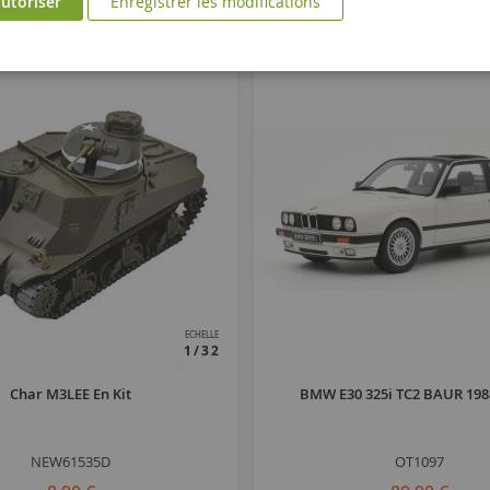
utoriser
Enregistrer les modifications
ECHELLE
1/32
Char M3LEE En Kit
BMW E30 325i TC2 BAUR 198
NEW61535D
OT1097