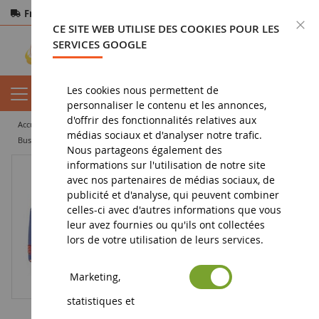
Frais de port offerts
dès 150€ d'achat
F
CE SITE WEB UTILISE DES COOKIES POUR LES
Paiement sécurisé
Retours
sous 14 jours
SERVICES GOOGLE
Les cookies nous permettent de
personnaliser le contenu et les annonces,
d'offrir des fonctionnalités relatives aux
accueil
vehicule miniature
bus miniature
médias sociaux et d'analyser notre trafic.
Bus MAN Lion's City A78 Bleu ZETTELMEIER
Nous partageons également des
informations sur l'utilisation de notre site
avec nos partenaires de médias sociaux, de
publicité et d'analyse, qui peuvent combiner
celles-ci avec d'autres informations que vous
leur avez fournies ou qu'ils ont collectées
lors de votre utilisation de leurs services.
Marketing,
statistiques et