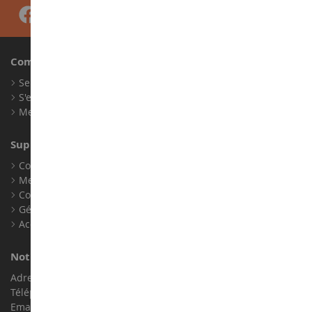
Compte
Se connecter
S'enregistrer
Mes points de fidélité
Support client
Conditions générales de ventes
Mentions légales
Contact
Gérer les cookies
Accessibilité : non conforme
Notre magasin de miniatures
Adresse : ZA LE Chemin, 61800 Montsecret
Téléphone :
02 33 96 02 79
Email :
info@collect-world.com