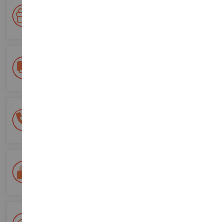
Votre fidélité récompensée !
Accumulez des points lors de vos achats et utilisez les pour
vos futures commandes
Frais de ports offerts
dès 150€ d'achat
(en France métropolitaine)
Une équipe de 8 personnes
à votre écoute du lundi au samedi
Tél. 02 33 96 02 79
Paiement 100% sécurisé
Sécurisation de tous vos paiements
Livraison en 48/72h