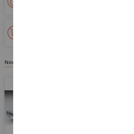
Colissimo suivi La Poste et points relais
+ de 15 000 références
En stock sur 2 000m²
nous vous recommandons
ECHELLE
ECHELLE
1/64
1/43