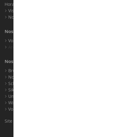
Horaires : Du lundi au Samedi / 9h-18h
Visite virtuelle
Nos expositions
Nos marques
Voir toutes nos marques
Archives
Nos fabricants
Bruder
Norev
Schuco
Siku
Universal Hobbies
Wiking
Voir tous nos fabricants
Site conçu et réalisé par