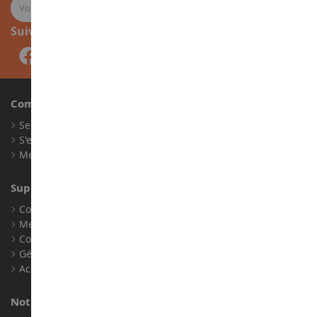
Suivez-nous
Compte
Se connecter
S'enregistrer
Mes points de fidélité
Support client
Conditions générales de ventes
Mentions légales
Contact
Gérer les cookies
Accessibilité : non conforme
Notre magasin de miniatures