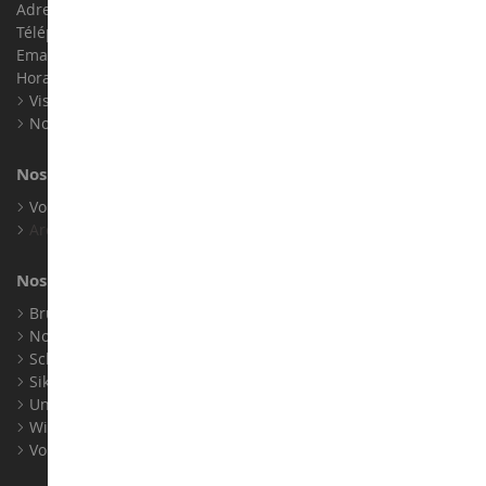
Adresse : ZA LE Chemin, 61800 Montsecret
Téléphone :
02 33 96 02 79
Email :
info@collect-world.com
Horaires : Du lundi au Samedi / 9h-18h
Visite virtuelle
Nos expositions
Nos marques
Voir toutes nos marques
Archives
Nos fabricants
Bruder
Norev
Schuco
Siku
Universal Hobbies
Wiking
Voir tous nos fabricants