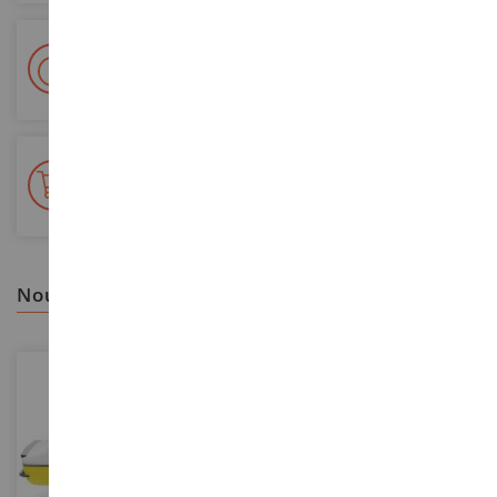
Livraison en 48/72h
Colissimo suivi La Poste et points relais
+ de 15 000 références
En stock sur 2 000m²
nous vous recommandons