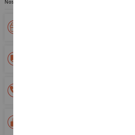
Nos avantages clients
Votre fidélité récompensée !
Accumulez des points lors de vos achats et utilisez les pour
vos futures commandes
Frais de ports offerts
dès 150€ d'achat
(en France métropolitaine)
Une équipe de 8 personnes
à votre écoute du lundi au samedi
Tél. 02 33 96 02 79
Paiement 100% sécurisé
Sécurisation de tous vos paiements