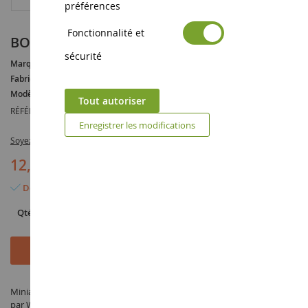
préférences
Fonctionnalité et
BORGWARD BUS B 611 Rouge (1957)
sécurité
Marque :
BORGWARD
Fabricant :
WIKING
Modèle :
B611
Tout autoriser
RÉFÉRENCE :
WIK027099
Enregistrer les modifications
Soyez le premier à commenter ce produit
12,20 €
Dernier article en stock
Qté
Ajouter au panier
Miniature BORGWARD BUS B 611 Rouge (1957) à l'échelle 1/87 fabriqué
par WIKING sous la référence WIK027099 dans la catégorie Voiture