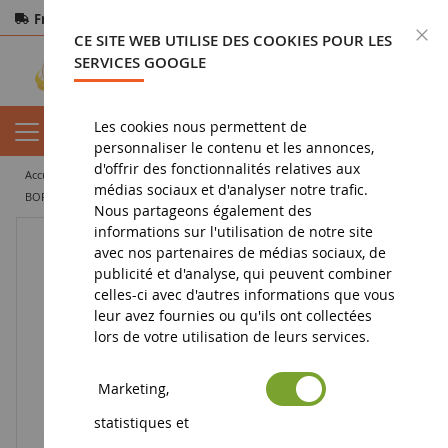
Frais de port offerts
dès 150€ d'achat
F
CE SITE WEB UTILISE DES COOKIES POUR LES
Paiement sécurisé
Retours
sous 14 jours
SERVICES GOOGLE
Les cookies nous permettent de
personnaliser le contenu et les annonces,
d'offrir des fonctionnalités relatives aux
accueil
vehicule miniature
voiture miniature
berline
médias sociaux et d'analyser notre trafic.
BORGWARD BUS B 611 Rouge (1957)
Nous partageons également des
informations sur l'utilisation de notre site
avec nos partenaires de médias sociaux, de
publicité et d'analyse, qui peuvent combiner
celles-ci avec d'autres informations que vous
leur avez fournies ou qu'ils ont collectées
lors de votre utilisation de leurs services.
Marketing,
statistiques et