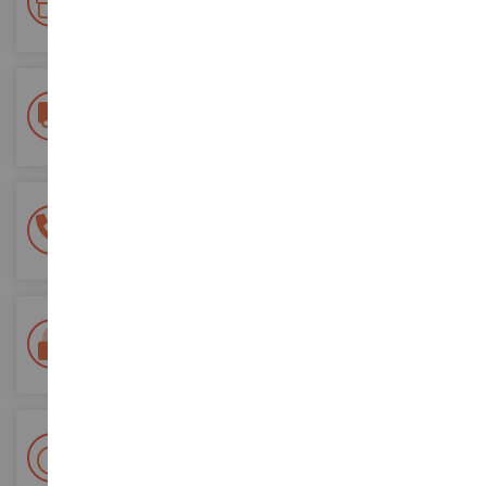
Accumulez des points lors de vos achats et utilisez les pour
vos futures commandes
Frais de ports offerts
dès 150€ d'achat
(en France métropolitaine)
Une équipe de 8 personnes
à votre écoute du lundi au samedi
Tél. 02 33 96 02 79
Paiement 100% sécurisé
Sécurisation de tous vos paiements
Livraison en 48/72h
Colissimo suivi La Poste et points relais