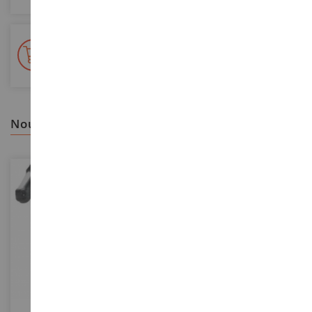
+ de 15 000 références
En stock sur 2 000m²
nous vous recommandons
ECHELLE
ECHELLE
1/16
1/32