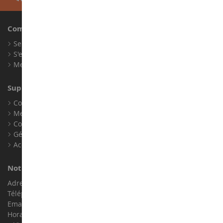
Compte
Se connecter
S'enregistrer
Mes points de fidélité
Support client
Conditions générales de ventes
Mentions légales
Contact
Gérer les cookies
Accessibilité : non conforme
Notre magasin de miniatures
Adresse : ZA LE Chemin, 61800 Montsecret
Téléphone :
02 33 96 02 79
Email :
info@collect-world.com
Horaires : Du lundi au Samedi / 9h-18h