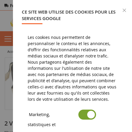
Frais de port offerts
dès 150€ d'achat
F
CE SITE WEB UTILISE DES COOKIES POUR LES
Paiement sécurisé
Retours
sous 14 jours
SERVICES GOOGLE
Les cookies nous permettent de
personnaliser le contenu et les annonces,
d'offrir des fonctionnalités relatives aux
accueil
diorama
animaux
2 Vaches HOLSTEIN Debout
médias sociaux et d'analyser notre trafic.
Nous partageons également des
informations sur l'utilisation de notre site
avec nos partenaires de médias sociaux, de
publicité et d'analyse, qui peuvent combiner
celles-ci avec d'autres informations que vous
leur avez fournies ou qu'ils ont collectées
lors de votre utilisation de leurs services.
Marketing,
2 Vaches HOLSTEIN Debout
statistiques et