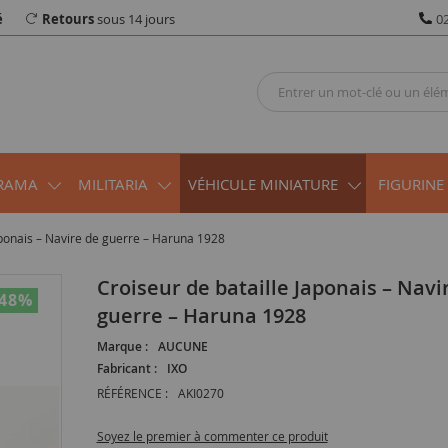
é
Retours
sous 14 jours
02
RAMA
MILITARIA
VÉHICULE MINIATURE
FIGURINE
aponais – Navire de guerre – Haruna 1928
Croiseur de bataille Japonais – Navire de
-48
%
guerre – Haruna 1928
Marque :
AUCUNE
Fabricant :
IXO
RÉFÉRENCE :
AKI0270
Soyez le premier à commenter ce produit