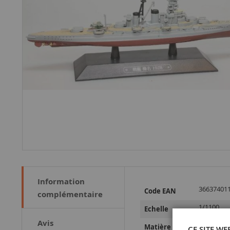
Information
Plus
36637401
Code EAN
complémentaire
d’information
1/1100
Echelle
Avis
Métal et p
Matière
CE SITE WE