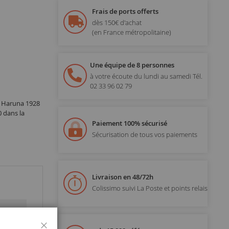
Frais de ports offerts
dès 150€ d'achat
(en France métropolitaine)
Une équipe de 8 personnes
à votre écoute du lundi au samedi
Tél.
02 33 96 02 79
 – Haruna 1928
0 dans la
Paiement 100% sécurisé
Sécurisation de tous vos paiements
Livraison en 48/72h
Colissimo suivi La Poste et points relais
Fermer