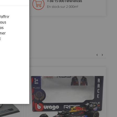
+ de 15 000 références
En stock sur 2 000m²
offrir
Nous
nos
iner
t
‹
›