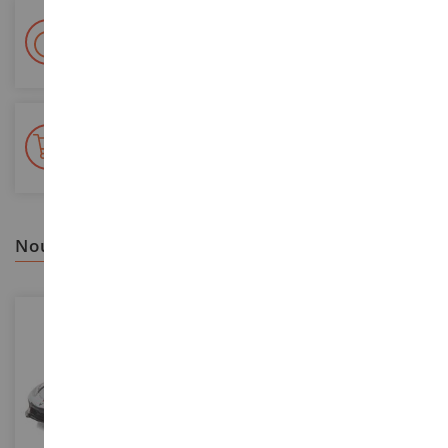
Livraison en 48/72h
Colissimo suivi La Poste et points relais
+ de 15 000 références
En stock sur 2 000m²
nous vous recommandons