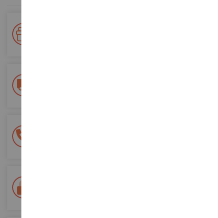
Votre fidélité récompensée !
Accumulez des points lors de vos achats et utilisez les pour
vos futures commandes
Frais de ports offerts
dès 150€ d'achat
(en France métropolitaine)
Une équipe de 8 personnes
à votre écoute du lundi au samedi
Tél. 02 33 96 02 79
Paiement 100% sécurisé
Sécurisation de tous vos paiements