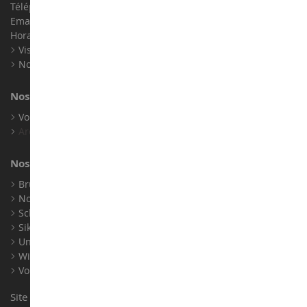
Téléphone :
02 33 96 02 79
Email :
info@collect-world.com
Horaires : Du lundi au Samedi / 9h-18h
Visite virtuelle
Nos expositions
Nos marques
Voir toutes nos marques
Archives
Nos fabricants
Bruder
Norev
Schuco
Siku
Universal Hobbies
Wiking
Voir tous nos fabricants
Site conçu et réalisé par