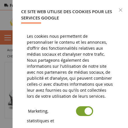
Frais de port offerts
dès 150€ d'achat
F
CE SITE WEB UTILISE DES COOKIES POUR LES
Paiement sécurisé
Retours
sous 14 jours
SERVICES GOOGLE
Les cookies nous permettent de
personnaliser le contenu et les annonces,
d'offrir des fonctionnalités relatives aux
accueil
vehicule miniature
voiture miniature
voiture de sport
médias sociaux et d'analyser notre trafic.
CHEVROLET Corvette C8 Pace car 2020
Nous partageons également des
informations sur l'utilisation de notre site
avec nos partenaires de médias sociaux, de
publicité et d'analyse, qui peuvent combiner
celles-ci avec d'autres informations que vous
leur avez fournies ou qu'ils ont collectées
lors de votre utilisation de leurs services.
Marketing,
statistiques et