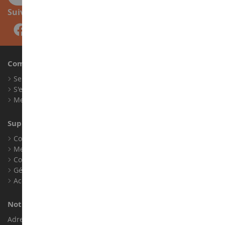
Suivez-nous
Compte
Se connecter
S'enregistrer
Mes points de fidélité
Support client
Conditions générales de ventes
Mentions légales
Contact
Gérer les cookies
Accessibilité : non conforme
Notre magasin de miniatures
Adresse : ZA LE Chemin, 61800 Montsecret