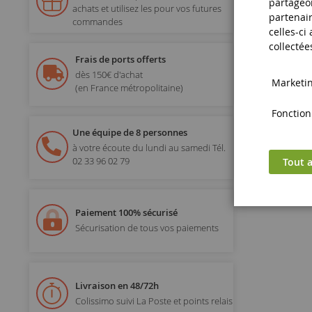
partageon
achats et utilisez les pour vos futures
partenair
commandes
celles-ci
collectée
Frais de ports offerts
dès 150€ d'achat
Marketing
(en France métropolitaine)
Fonctionn
Une équipe de 8 personnes
à votre écoute du lundi au samedi
Tél.
02 33 96 02 79
Tout a
Paiement 100% sécurisé
Sécurisation de tous vos paiements
Livraison en 48/72h
Colissimo suivi La Poste et points relais