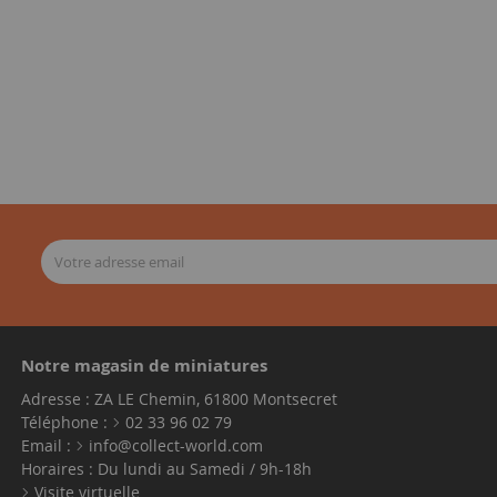
Notre magasin de miniatures
Adresse : ZA LE Chemin, 61800 Montsecret
Téléphone :
02 33 96 02 79
Email :
info@collect-world.com
Horaires : Du lundi au Samedi / 9h-18h
Visite virtuelle