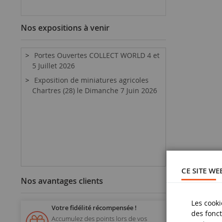
Nos expositions à venir
Portes Ouvertes COLLECT WORLD 4 et
5 Juillet 2026
Exposition de miniatures agricoles
Chartres (28) le Dimanche 7 Juin 2026
CE SITE WE
Nos avantages clients
Les cooki
Votre fidélité récompensée !
des fonct
Accumulez des points lors de vos