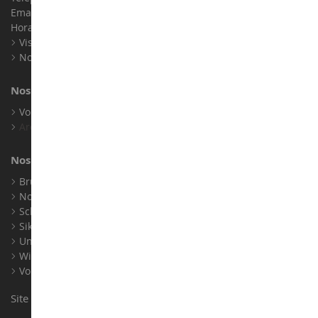
Email :
info@collect-world.com
Horaires : Du lundi au Samedi / 9h-18h
Visite virtuelle
Nos expositions
Nos marques
Voir toutes nos marques
Archives
Nos fabricants
Bruder
Norev
Schuco
Siku
Universal Hobbies
Wiking
Voir tous nos fabricants
Site conçu et réalisé par