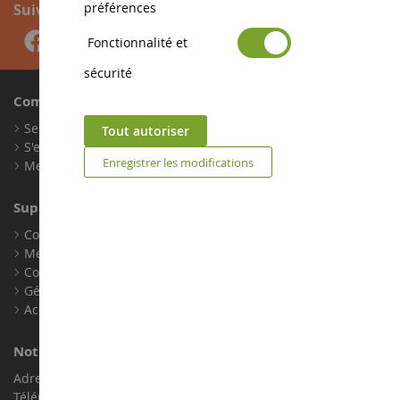
préférences
Suivez-nous
Fonctionnalité et
sécurité
Compte
Se connecter
Tout autoriser
S'enregistrer
Enregistrer les modifications
Mes points de fidélité
Support client
Conditions générales de ventes
Mentions légales
Contact
Gérer les cookies
Accessibilité : non conforme
Notre magasin de miniatures
Adresse : ZA LE Chemin, 61800 Montsecret
Téléphone :
02 33 96 02 79