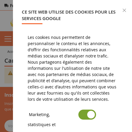
Frais de port offerts
dès 150€ d'achat
F
CE SITE WEB UTILISE DES COOKIES POUR LES
Paiement sécurisé
Retours
sous 14 jours
SERVICES GOOGLE
Les cookies nous permettent de
personnaliser le contenu et les annonces,
d'offrir des fonctionnalités relatives aux
accueil
vehicule miniature
Caravane et remorque
médias sociaux et d'analyser notre trafic.
Caravane et remorque - Caravane
Nous partageons également des
informations sur l'utilisation de notre site
Impossible de trouver des produits correspondants à votre
avec nos partenaires de médias sociaux, de
sélection.
publicité et d'analyse, qui peuvent combiner
celles-ci avec d'autres informations que vous
leur avez fournies ou qu'ils ont collectées
Inscription à la newsletter
lors de votre utilisation de leurs services.
Inscrivez-vous à notre newsletter pour recevoir nos bons plans, ainsi
que nos nouveautés sur les miniatures agricoles.
Marketing,
statistiques et