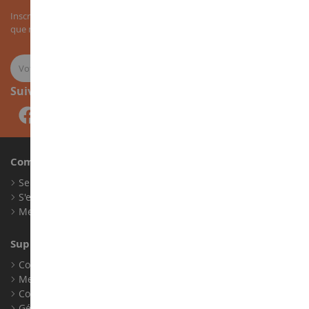
Inscrivez-vous à notre newsletter pour recevoir nos bons plans, ainsi
que nos nouveautés sur les miniatures agricoles.
Suivez-nous
Compte
Se connecter
S'enregistrer
Mes points de fidélité
Support client
Conditions générales de ventes
Mentions légales
Contact
Gérer les cookies