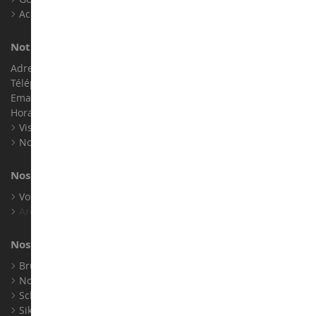
Accessibilité : non conforme
Notre magasin de miniatures
Adresse : ZA LE Chemin, 61800 Montsecret
Téléphone :
02 33 96 02 79
Email :
info@collect-world.com
Horaires : Du lundi au Samedi / 9h-18h
Visite virtuelle
Nos expositions
Nos marques
Voir toutes nos marques
Archives
Nos fabricants
Bruder
Norev
Schuco
Siku