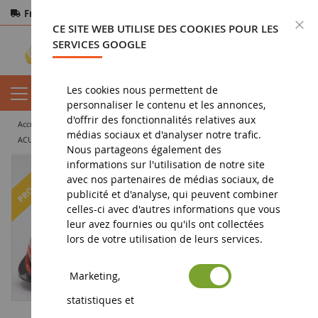
Frais de port offerts
dès 150€ d'achat
F
CE SITE WEB UTILISE DES COOKIES POUR LES
Paiement sécurisé
Retours
sous 14 jours
SERVICES GOOGLE
Les cookies nous permettent de
personnaliser le contenu et les annonces,
d'offrir des fonctionnalités relatives aux
accueil
vehicule miniature
voiture miniature
voiture de sport
médias sociaux et d'analyser notre trafic.
ACURA NSX GT3 EVO22 #93 IMSA 12H Sebring 2022 A.HARRISON HENRY-K.MARCELLI-T.LONG
Nous partageons également des
informations sur l'utilisation de notre site
-22
%
avec nos partenaires de médias sociaux, de
publicité et d'analyse, qui peuvent combiner
celles-ci avec d'autres informations que vous
leur avez fournies ou qu'ils ont collectées
lors de votre utilisation de leurs services.
Marketing,
statistiques et