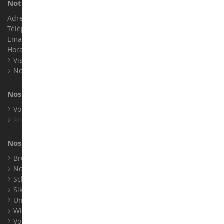
Notre magasin de miniatures
Adresse : ZA LE Chemin, 61800 Montsecret
Téléphone :
02 33 96 02 79
Email :
info@collect-world.com
Horaires : Du lundi au Samedi / 9h-18h
Visite virtuelle
Nos expositions
Nos marques
Voir toutes nos marques
Archives
Nos fabricants
Bruder
Norev
Schuco
Siku
Universal Hobbies
Wiking
Voir tous nos fabricants