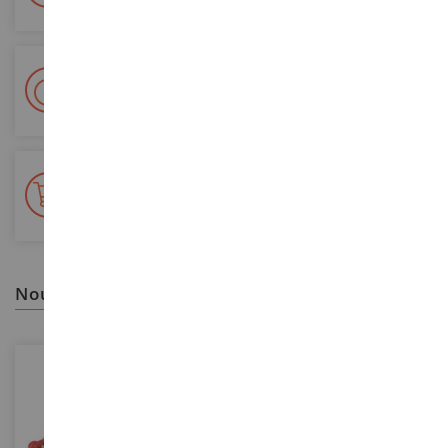
Livraison en 48/72h
Colissimo suivi La Poste et points relais
+ de 15 000 références
En stock sur 2 000m²
nous vous recommandons