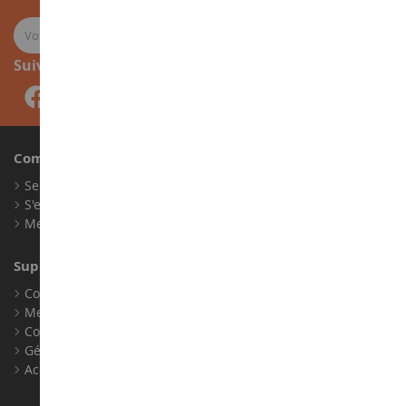
Suivez-nous
Compte
Se connecter
S'enregistrer
Mes points de fidélité
Support client
Conditions générales de ventes
Mentions légales
Contact
Gérer les cookies
Accessibilité : non conforme