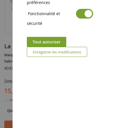
préférences
Fonctionnalité et
sécurité
Tout autoriser
La création de mode d'Horse Club Sofia
Enregistrer les modifications
Marque :
AUCUNE
Fabricant :
SCHLEICH
RÉFÉRENCE :
SHL42431
Soyez le premier à commenter ce produit
15,99 €
Plus que 6 articles en stock
Qté
Ajouter au panier