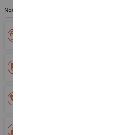
Nos avantages clients
Votre fidélité récompensée !
Accumulez des points lors de vos achats et utilisez les pour
vos futures commandes
Frais de ports offerts
dès 150€ d'achat
(en France métropolitaine)
Une équipe de 8 personnes
à votre écoute du lundi au samedi
Tél. 02 33 96 02 79
Paiement 100% sécurisé
Sécurisation de tous vos paiements