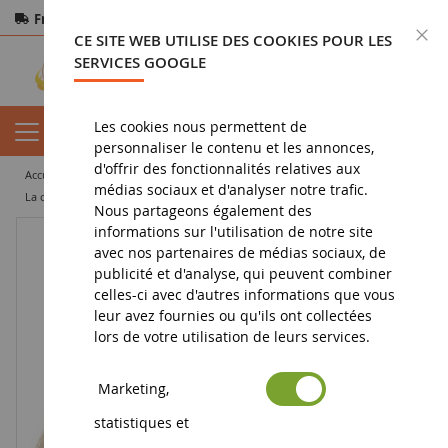
Frais de port offerts
dès 150€ d'achat
F
CE SITE WEB UTILISE DES COOKIES POUR LES
Paiement sécurisé
Retours
sous 14 jours
SERVICES GOOGLE
Les cookies nous permettent de
personnaliser le contenu et les annonces,
d'offrir des fonctionnalités relatives aux
accueil
figurine
figurine d'animaux
figurine chevaux
médias sociaux et d'analyser notre trafic.
La création de mode d'Horse Club Sofia
Nous partageons également des
informations sur l'utilisation de notre site
avec nos partenaires de médias sociaux, de
publicité et d'analyse, qui peuvent combiner
celles-ci avec d'autres informations que vous
leur avez fournies ou qu'ils ont collectées
lors de votre utilisation de leurs services.
Marketing,
statistiques et