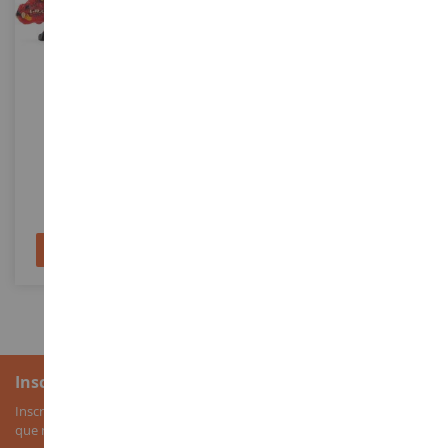
ECHELLE
ECHELLE
Lézard De Lave
Étalon Islandais
SHL70156
SHL13943
15,90 €
7,49 €
Ajouter au panier
Ajouter au panier
Inscription à la newsletter
Inscrivez-vous à notre newsletter pour recevoir nos bons plans, ainsi
que nos nouveautés sur les miniatures agricoles.