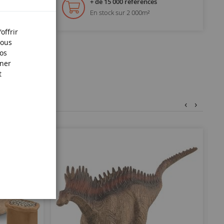
+ de 15 000 références
En stock sur 2 000m²
offrir
Nous
nos
iner
t
‹
›