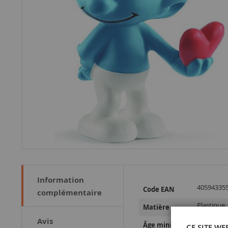
Information
Plus
40594335
Code EAN
complémentaire
d’information
Plastique
Matière
Avis
5 ans et p
Âge minimum
CE SITE WE