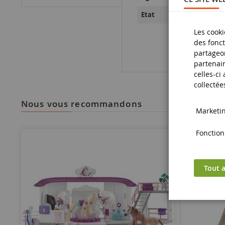
Neuf
Etat
Les cooki
des fonct
partageon
partenair
celles-ci
collectée
nous vous recommandons
Marketing
Fonctionn
Tout a