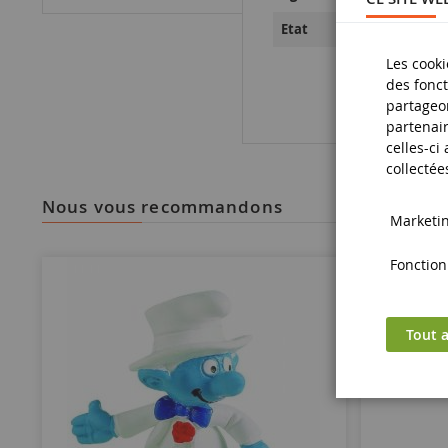
Neuf
Etat
Les cooki
des fonct
partageon
partenair
celles-ci
collectée
nous vous recommandons
Marketing
Fonctionn
Tout a