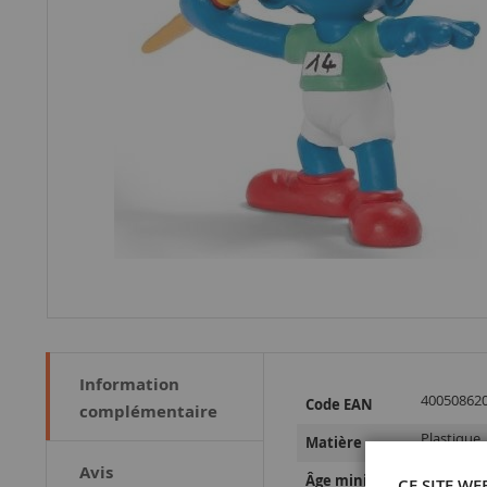
Information
Plus
40050862
Code EAN
complémentaire
d’information
Plastique
Matière
Avis
4 ans et p
Âge minimum
CE SITE WE