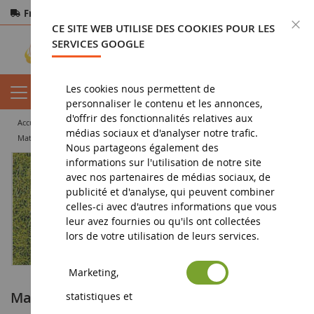
Frais de port offerts
dès 150€ d'achat
F
CE SITE WEB UTILISE DES COOKIES POUR LES
Paiement sécurisé
Retours
sous 14 jours
SERVICES GOOGLE
Les cookies nous permettent de
personnaliser le contenu et les annonces,
d'offrir des fonctionnalités relatives aux
accueil
diorama
végétation
herbe
médias sociaux et d'analyser notre trafic.
Matière à floquer XL 10 mm printemps - 50 g
Nous partageons également des
informations sur l'utilisation de notre site
avec nos partenaires de médias sociaux, de
publicité et d'analyse, qui peuvent combiner
celles-ci avec d'autres informations que vous
leur avez fournies ou qu'ils ont collectées
lors de votre utilisation de leurs services.
Marketing,
Matière à floquer XL 10 mm printemps - 50
statistiques et