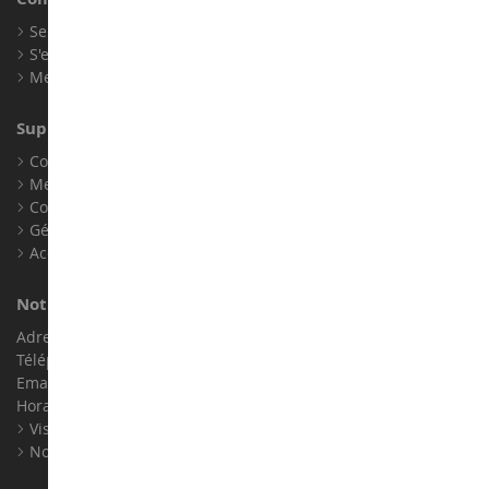
Se connecter
S'enregistrer
Mes points de fidélité
Support client
Conditions générales de ventes
Mentions légales
Contact
Gérer les cookies
Accessibilité : non conforme
Notre magasin de miniatures
Adresse : ZA LE Chemin, 61800 Montsecret
Téléphone :
02 33 96 02 79
Email :
info@collect-world.com
Horaires : Du lundi au Samedi / 9h-18h
Visite virtuelle
Nos expositions