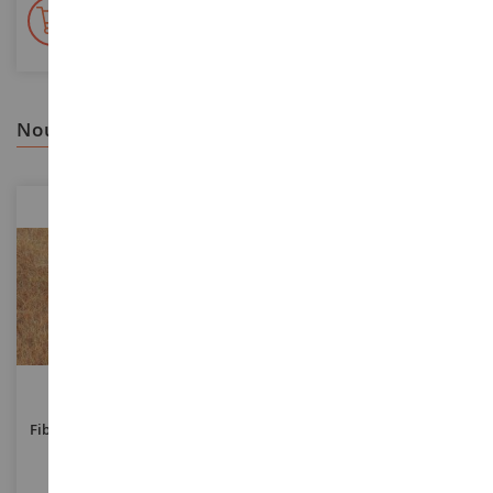
+ de 15 000 références
En stock sur 2 000m²
nous vous recommandons
ECHELLE
ECHELLE
Fibre D'herbe Fin D'automne
Décoration Florale Rouge - 28
5-6 Mm – 75 G
X 14 Cm