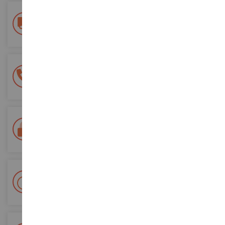
Frais de ports offerts
dès 150€ d'achat
(en France métropolitaine)
Une équipe de 8 personnes
à votre écoute du lundi au samedi
Tél. 02 33 96 02 79
Paiement 100% sécurisé
Sécurisation de tous vos paiements
Livraison en 48/72h
Colissimo suivi La Poste et points relais