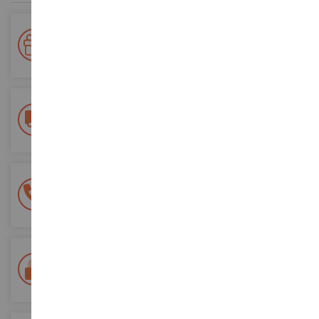
Votre fidélité récompensée !
Accumulez des points lors de vos achats et utilisez les pour
vos futures commandes
Frais de ports offerts
dès 150€ d'achat
(en France métropolitaine)
Une équipe de 8 personnes
à votre écoute du lundi au samedi
Tél. 02 33 96 02 79
Paiement 100% sécurisé
Sécurisation de tous vos paiements