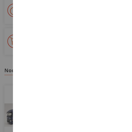
Livraison en 48/72h
Colissimo suivi La Poste et points relais
+ de 15 000 références
En stock sur 2 000m²
nous vous recommandons