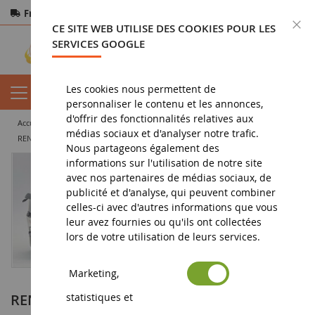
Frais de port offerts
dès 150€ d'achat
F
CE SITE WEB UTILISE DES COOKIES POUR LES
Paiement sécurisé
Retours
sous 14 jours
SERVICES GOOGLE
Les cookies nous permettent de
personnaliser le contenu et les annonces,
d'offrir des fonctionnalités relatives aux
accueil
miniature tp
camion miniature
camion citerne
médias sociaux et d'analyser notre trafic.
RENAULT T HIGH 4x2 2023 avec citerne NIGAY - Le Caramel Fête le sucre -Transports BRULAS
Nous partageons également des
informations sur l'utilisation de notre site
avec nos partenaires de médias sociaux, de
publicité et d'analyse, qui peuvent combiner
celles-ci avec d'autres informations que vous
leur avez fournies ou qu'ils ont collectées
lors de votre utilisation de leurs services.
Marketing,
RENAULT T HIGH 4x2 2023 avec citerne
statistiques et