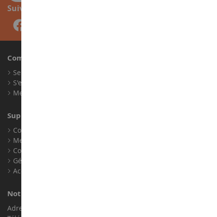
Suivez-nous
Compte
Se connecter
S'enregistrer
Mes points de fidélité
Support client
Conditions générales de ventes
Mentions légales
Contact
Gérer les cookies
Accessibilité : non conforme
Notre magasin de miniatures
Adresse : ZA LE Chemin, 61800 Montsecret