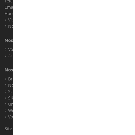
Téléphone :
02 33 96 02 79
Email :
info@collect-world.com
Horaires : Du lundi au Samedi / 9h-18h
Visite virtuelle
Nos expositions
Nos marques
Voir toutes nos marques
Archives
Nos fabricants
Bruder
Norev
Schuco
Siku
Universal Hobbies
Wiking
Voir tous nos fabricants
Site conçu et réalisé par