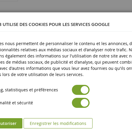
B UTILISE DES COOKIES POUR LES SERVICES GOOGLE
29321
es nous permettent de personnaliser le contenu et les annonces, d'
lastique
ionnalités relatives aux médias sociaux et d'analyser notre trafic. 
s également des informations sur l'utilisation de notre site avec 
plus
es de médias sociaux, de publicité et d'analyse, qui peuvent comb
 avec d'autres informations que vous leur avez fournies ou qu'ils on
s lors de votre utilisation de leurs services.
, statistiques et préférences
alité et sécurité
utoriser
Enregistrer les modifications