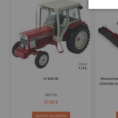
ECHELLE
1/32
IH 844 SB
Moissonne
Chenilles A
REP105
57,90 €
Ajouter au panier