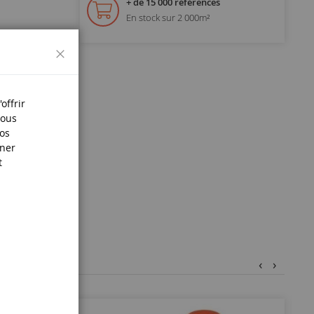
+ de 15 000 références
En stock sur 2 000m²
Fermer
offrir
Nous
nos
iner
t
‹
›