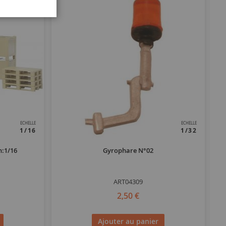
ECHELLE
ECHELLE
1/16
1/32
h:1/16
Gyrophare N°02
ART04309
2,50 €
Ajouter au panier