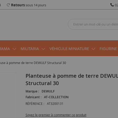
é
Retours
sous 14 jours
02
RAMA
MILITARIA
VÉHICULE MINIATURE
FIGURINE
euse à pomme de terre DEWULF Structural 30
Planteuse à pomme de terre DEWULF
Structural 30
Marque :
DEWULF
Fabricant :
AT-COLLECTION
RÉFÉRENCE :
AT3200131
Soyez le premier à commenter ce produit