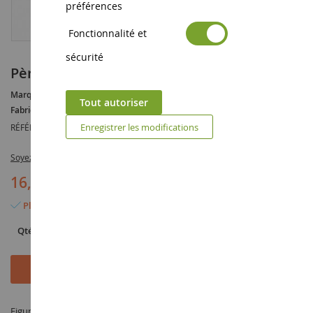
préférences
Fonctionnalité et
sécurité
Pères Noël et anges
Marque :
AUCUNE
Tout autoriser
Fabricant :
NOCH
Enregistrer les modifications
RÉFÉRENCE :
NOC15920
Soyez le premier à commenter ce produit
16,90 €
Plus que 4 articles en stock
Qté
Ajouter au panier
Figurine Pères Noël et anges à l'échelle 1/87 fabriqué par NOCH sous la