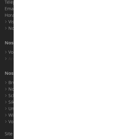
Téléphone :
02 33 96 02 79
Email :
info@collect-world.com
Horaires : Du lundi au Samedi / 9h-18h
Visite virtuelle
Nos expositions
Nos marques
Voir toutes nos marques
Archives
Nos fabricants
Bruder
Norev
Schuco
Siku
Universal Hobbies
Wiking
Voir tous nos fabricants
Site conçu et réalisé par