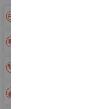
Votre fidélité récompensée !
Accumulez des points lors de vos achats et utilisez les pour
vos futures commandes
Frais de ports offerts
dès 150€ d'achat
(en France métropolitaine)
Une équipe de 8 personnes
à votre écoute du lundi au samedi
Tél. 02 33 96 02 79
Paiement 100% sécurisé
Sécurisation de tous vos paiements