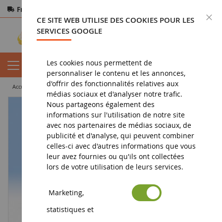
Frais de port offerts
dès 150€ d'achat
F
CE SITE WEB UTILISE DES COOKIES POUR LES
Paiement sécurisé
Retours
sous 14 jours
SERVICES GOOGLE
Les cookies nous permettent de
personnaliser le contenu et les annonces,
d'offrir des fonctionnalités relatives aux
accueil
diorama
personnages
Pères Noël et anges
médias sociaux et d'analyser notre trafic.
Nous partageons également des
informations sur l'utilisation de notre site
avec nos partenaires de médias sociaux, de
publicité et d'analyse, qui peuvent combiner
celles-ci avec d'autres informations que vous
leur avez fournies ou qu'ils ont collectées
lors de votre utilisation de leurs services.
Marketing,
statistiques et