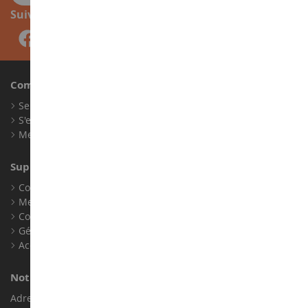
Suivez-nous
Compte
Se connecter
S'enregistrer
Mes points de fidélité
Support client
Conditions générales de ventes
Mentions légales
Contact
Gérer les cookies
Accessibilité : non conforme
Notre magasin de miniatures
Adresse : ZA LE Chemin, 61800 Montsecret