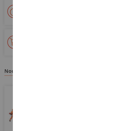
Livraison en 48/72h
Colissimo suivi La Poste et points relais
+ de 15 000 références
En stock sur 2 000m²
nous vous recommandons