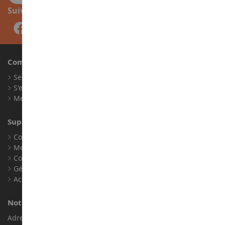
Suivez-nous
Compte
Se connecter
S'enregistrer
Mes points de fidélité
Support client
Conditions générales de ventes
Mentions légales
Contact
Gérer les cookies
Accessibilité : non conforme
Notre magasin de miniatures
Adresse : ZA LE Chemin, 61800 Montsecret