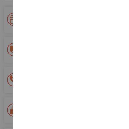
Votre fidélité récompensée !
Accumulez des points lors de vos achats et utilisez les pour
vos futures commandes
Frais de ports offerts
dès 150€ d'achat
(en France métropolitaine)
Une équipe de 8 personnes
à votre écoute du lundi au samedi
Tél. 02 33 96 02 79
Paiement 100% sécurisé
Sécurisation de tous vos paiements