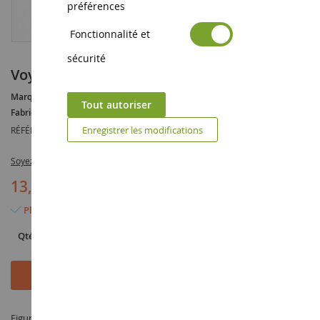
préférences
Fonctionnalité et
sécurité
Voyageurs assis
Marque :
AUCUNE
Tout autoriser
Fabricant :
NOCH
Enregistrer les modifications
RÉFÉRENCE :
NOC15240
Soyez le premier à commenter ce produit
13,90 €
Plus que 5 articles en stock
Qté
Ajouter au panier
Figurine Voyageurs assis à l'échelle 1/87 fabriqué par NOCH sous la