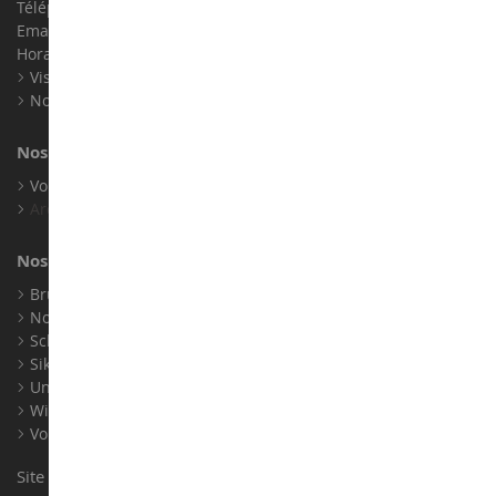
Téléphone :
02 33 96 02 79
Email :
info@collect-world.com
Horaires : Du lundi au Samedi / 9h-18h
Visite virtuelle
Nos expositions
Nos marques
Voir toutes nos marques
Archives
Nos fabricants
Bruder
Norev
Schuco
Siku
Universal Hobbies
Wiking
Voir tous nos fabricants
Site conçu et réalisé par