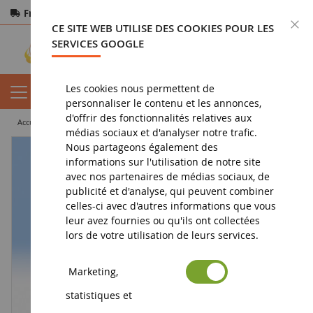
Frais de port offerts
dès 150€ d'achat
F
CE SITE WEB UTILISE DES COOKIES POUR LES
Paiement sécurisé
Retours
sous 14 jours
SERVICES GOOGLE
Les cookies nous permettent de
personnaliser le contenu et les annonces,
d'offrir des fonctionnalités relatives aux
accueil
diorama
personnages
Voyageurs assis
médias sociaux et d'analyser notre trafic.
Nous partageons également des
informations sur l'utilisation de notre site
avec nos partenaires de médias sociaux, de
publicité et d'analyse, qui peuvent combiner
celles-ci avec d'autres informations que vous
leur avez fournies ou qu'ils ont collectées
lors de votre utilisation de leurs services.
Marketing,
statistiques et