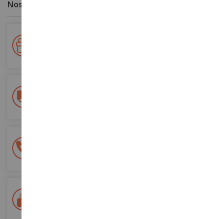
Nos avantages clients
Votre fidélité récompensée !
Accumulez des points lors de vos achats et utilisez les pour
vos futures commandes
Frais de ports offerts
dès 150€ d'achat
(en France métropolitaine)
Une équipe de 8 personnes
à votre écoute du lundi au samedi
Tél. 02 33 96 02 79
Paiement 100% sécurisé
Sécurisation de tous vos paiements