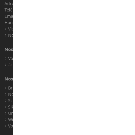
Adresse : ZA LE Chemin, 61800 Montsecret
Téléphone :
02 33 96 02 79
Email :
info@collect-world.com
Horaires : Du lundi au Samedi / 9h-18h
Visite virtuelle
Nos expositions
Nos marques
Voir toutes nos marques
Archives
Nos fabricants
Bruder
Norev
Schuco
Siku
Universal Hobbies
Wiking
Voir tous nos fabricants