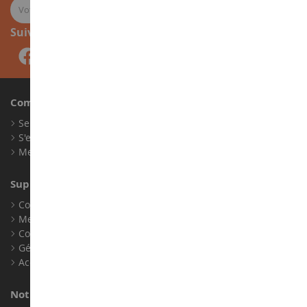
Suivez-nous
Compte
Se connecter
S'enregistrer
Mes points de fidélité
Support client
Conditions générales de ventes
Mentions légales
Contact
Gérer les cookies
Accessibilité : non conforme
Notre magasin de miniatures