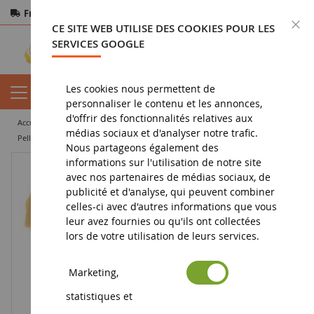
Frais de port offerts
dès 150€ d'achat
F
CE SITE WEB UTILISE DES COOKIES POUR LES
Paiement sécurisé
Retours
sous 14 jours
SERVICES GOOGLE
Les cookies nous permettent de
personnaliser le contenu et les annonces,
d'offrir des fonctionnalités relatives aux
accueil
miniature tp
pelleteuse miniature
médias sociaux et d'analyser notre trafic.
Pelle CATERPILLAR 315D L mini
Nous partageons également des
informations sur l'utilisation de notre site
avec nos partenaires de médias sociaux, de
publicité et d'analyse, qui peuvent combiner
celles-ci avec d'autres informations que vous
leur avez fournies ou qu'ils ont collectées
lors de votre utilisation de leurs services.
Marketing,
statistiques et