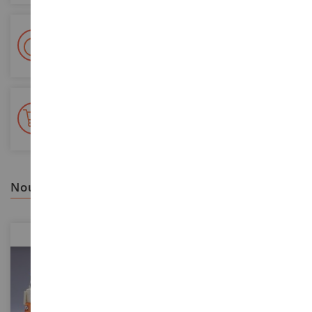
Livraison en 48/72h
Colissimo suivi La Poste et points relais
+ de 15 000 références
En stock sur 2 000m²
nous vous recommandons