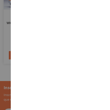
ECHELLE
ECHELLE
1/43
1/87
WHITE 7400 6x4 1960 Beige Et
Pelle À Cable LIEBHERR Sur
Orange
Chenilles
IXOTR188.22
SIK1891
35,90 €
28,90 €
Ajouter au panier
Ajouter au panier
Inscription à la newsletter
Inscrivez-vous à notre newsletter pour recevoir nos bons plans, ainsi
que nos nouveautés sur les miniatures agricoles.