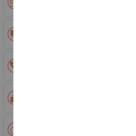
Accumulez des points lors de vos achats et utilisez les pour
vos futures commandes
Frais de ports offerts
dès 150€ d'achat
(en France métropolitaine)
Une équipe de 8 personnes
à votre écoute du lundi au samedi
Tél. 02 33 96 02 79
Paiement 100% sécurisé
Sécurisation de tous vos paiements
Livraison en 48/72h
Colissimo suivi La Poste et points relais