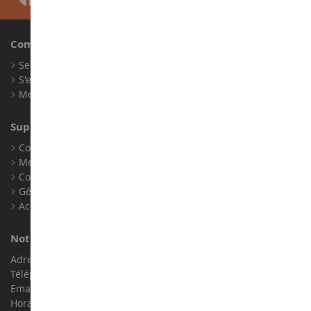
Compte
Se connecter
S'enregistrer
Mes points de fidélité
Support client
Conditions générales de ventes
Mentions légales
Contact
Gérer les cookies
Accessibilité : non conforme
Notre magasin de miniatures
Adresse : ZA LE Chemin, 61800 Montsecret
Téléphone :
02 33 96 02 79
Email :
info@collect-world.com
Horaires : Du lundi au Samedi / 9h-18h