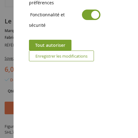
préférences
Fonctionnalité et
Le Fier Africain
sécurité
Marque :
AUCUNE
Fabricant :
SCHLEICH
Tout autoriser
RÉFÉRENCE :
SHL70067
Enregistrer les modifications
Soyez le premier à commenter ce produit
6,05 €
6,99 €
(-0,94 €)
Dernier article en stock
Qté
Ajouter au panier
Figurine Le Fier Africain - fabriqué par SCHLEICH sous la référence
SHL70067 dans la catégorie Chevalier