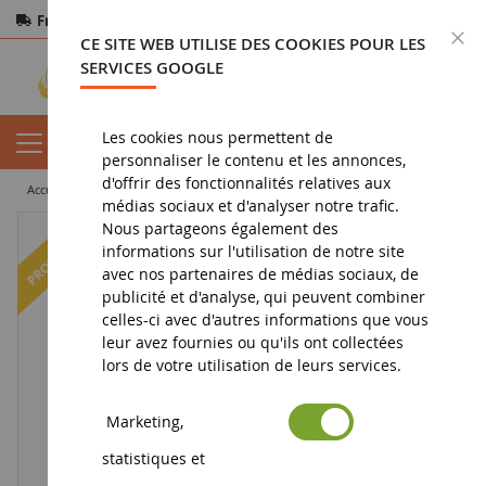
Frais de port offerts
dès 150€ d'achat
F
CE SITE WEB UTILISE DES COOKIES POUR LES
Paiement sécurisé
Retours
sous 14 jours
SERVICES GOOGLE
Les cookies nous permettent de
personnaliser le contenu et les annonces,
d'offrir des fonctionnalités relatives aux
accueil
figurine
figurine chevalier
chevalier
Le Fier Africain
médias sociaux et d'analyser notre trafic.
Nous partageons également des
-13
%
informations sur l'utilisation de notre site
avec nos partenaires de médias sociaux, de
publicité et d'analyse, qui peuvent combiner
celles-ci avec d'autres informations que vous
leur avez fournies ou qu'ils ont collectées
lors de votre utilisation de leurs services.
Marketing,
statistiques et