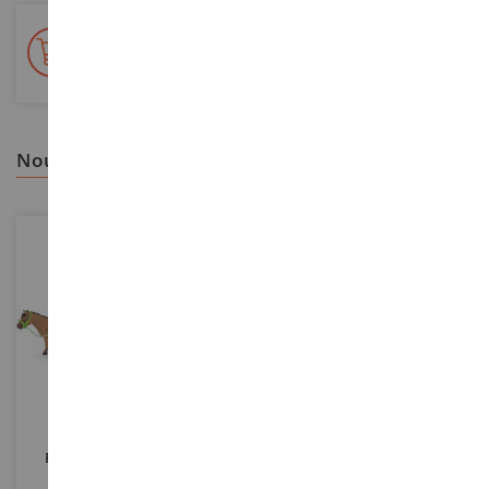
+ de 15 000 références
En stock sur 2 000m²
nous vous recommandons
ECHELLE
ECHELLE
Etal Mobile De La Ferme
Ânon