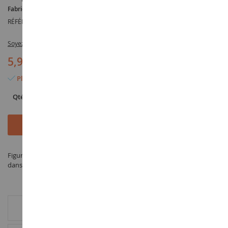
Fabricant :
SCHLEICH
RÉFÉRENCE :
SHL13920
Soyez le premier à commenter ce produit
5,99 €
Plus que 6 articles en stock
Qté
Ajouter au panier
Figurine Lama - fabriqué par SCHLEICH sous la référence SHL13920
dans la catégorie Figurines animaux de la ferme
INFORMATION COMPLÉMENTAIRE