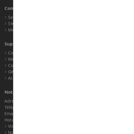
Compte
Se connecter
S'enregistrer
Mes points de fidélité
Support client
Conditions générales de ventes
Mentions légales
Contact
Gérer les cookies
Accessibilité : non conforme
Notre magasin de miniatures
Adresse : ZA LE Chemin, 61800 Montsecret
Téléphone :
02 33 96 02 79
Email :
info@collect-world.com
Horaires : Du lundi au Samedi / 9h-18h
Visite virtuelle
Nos expositions