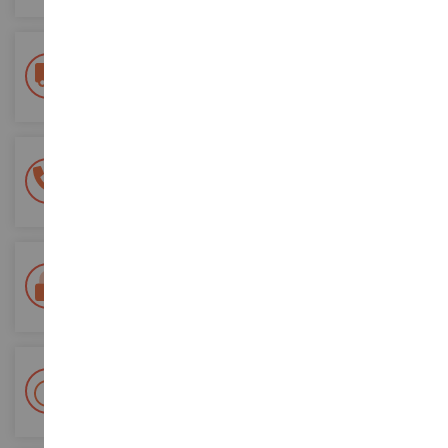
Frais de ports offerts
dès 150€ d'achat
(en France métropolitaine)
Une équipe de 8 personnes
à votre écoute du lundi au samedi
Tél. 02 33 96 02 79
Paiement 100% sécurisé
Sécurisation de tous vos paiements
Livraison en 48/72h
Colissimo suivi La Poste et points relais