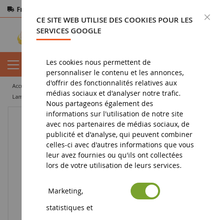
Frais de port offerts
dès 150€ d'achat
F
CE SITE WEB UTILISE DES COOKIES POUR LES
Paiement sécurisé
Retours
sous 14 jours
SERVICES GOOGLE
Les cookies nous permettent de
personnaliser le contenu et les annonces,
d'offrir des fonctionnalités relatives aux
accueil
figurine
figurine d'animaux
figurines animaux de la ferme
médias sociaux et d'analyser notre trafic.
Lama
Nous partageons également des
informations sur l'utilisation de notre site
avec nos partenaires de médias sociaux, de
publicité et d'analyse, qui peuvent combiner
celles-ci avec d'autres informations que vous
leur avez fournies ou qu'ils ont collectées
lors de votre utilisation de leurs services.
Marketing,
statistiques et