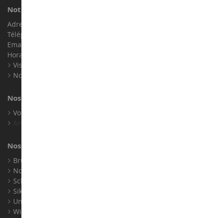
Notre magasin de miniatures
Adresse : ZA LE Chemin, 61800 Montsecret
Téléphone :
02 33 96 02 79
Email :
info@collect-world.com
Horaires : Du lundi au Samedi / 9h-18h
Visite virtuelle
Nos expositions
Nos marques
Voir toutes nos marques
Archives
Nos fabricants
Bruder
Norev
Schuco
Siku
Universal Hobbies
Wiking