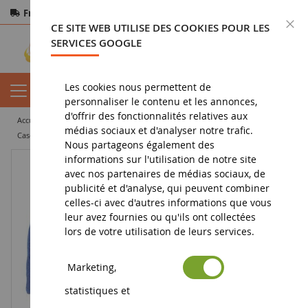
Frais de port offerts
dès 150€ d'achat
F
CE SITE WEB UTILISE DES COOKIES POUR LES
Paiement sécurisé
Retours
sous 14 jours
SERVICES GOOGLE
Les cookies nous permettent de
personnaliser le contenu et les annonces,
d'offrir des fonctionnalités relatives aux
accueil
miniature agricole
objets publicitaires
casquette
médias sociaux et d'analyser notre trafic.
Casquette Grise NEW HOLLAND dos en maille bleu
Nous partageons également des
informations sur l'utilisation de notre site
avec nos partenaires de médias sociaux, de
publicité et d'analyse, qui peuvent combiner
celles-ci avec d'autres informations que vous
leur avez fournies ou qu'ils ont collectées
lors de votre utilisation de leurs services.
Marketing,
statistiques et