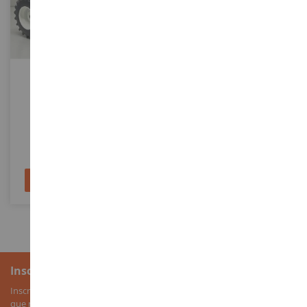
ECHELLE
ECHELLE
1/32
1/64
NEW HOLLAND TM165
Moissonneuse NEW
HOLLAND CR11 Collection
Prestige 2 Coupes
REP281
ERT61017
64,90 €
64,90 €
Ajouter au panier
Ajouter au panier
Inscription à la newsletter
Inscrivez-vous à notre newsletter pour recevoir nos bons plans, ainsi
que nos nouveautés sur les miniatures agricoles.