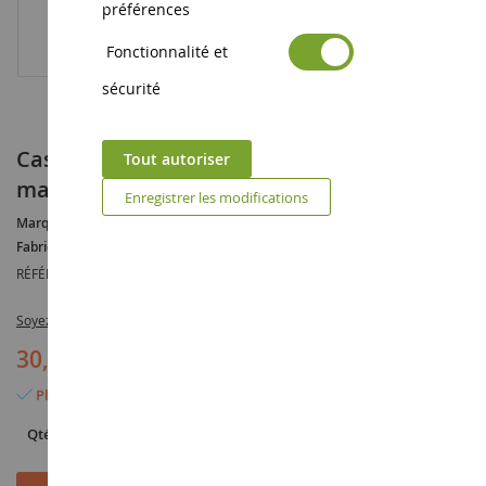
préférences
Fonctionnalité et
sécurité
Casquette Grise NEW HOLLAND dos en
Tout autoriser
maille bleu
Enregistrer les modifications
Marque :
NEW HOLLAND
Fabricant :
AUCUN
RÉFÉRENCE :
288278
Soyez le premier à commenter ce produit
30,90 €
Plus que 5 articles en stock
Qté