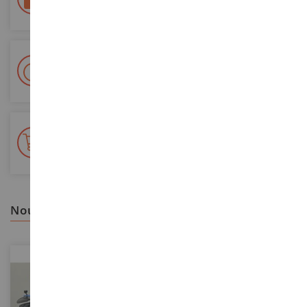
Sécurisation de tous vos paiements
Livraison en 48/72h
Colissimo suivi La Poste et points relais
+ de 15 000 références
En stock sur 2 000m²
nous vous recommandons