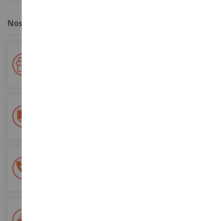
Nos avantages clients
Votre fidélité récompensée !
Accumulez des points lors de vos achats et utilisez les pour
vos futures commandes
Frais de ports offerts
dès 150€ d'achat
(en France métropolitaine)
Une équipe de 8 personnes
à votre écoute du lundi au samedi
Tél. 02 33 96 02 79
Paiement 100% sécurisé