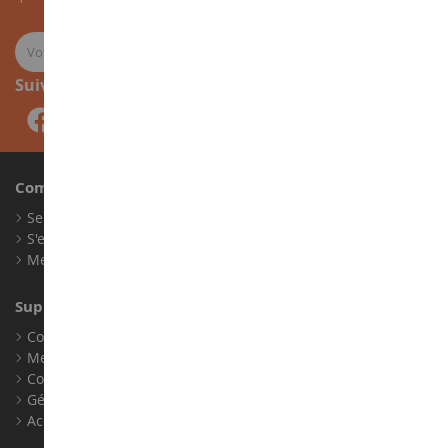
Suivez-nous
Compte
Se connecter
S'enregistrer
Mes points de fidélité
Support client
Conditions générales de ventes
Mentions légales
Contact
Gérer les cookies
Accessibilité : non conforme