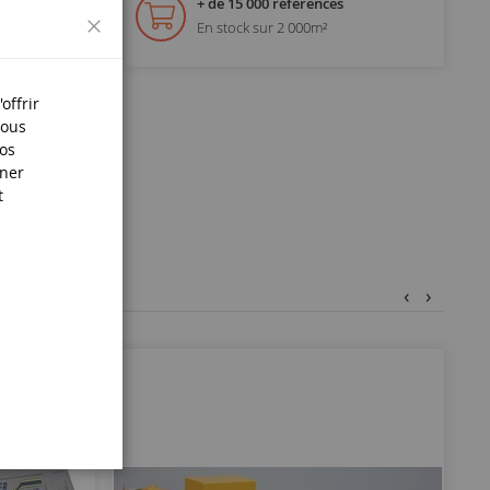
+ de 15 000 références
Fermer
En stock sur 2 000m²
offrir
s.
Nous
nos
iner
t
‹
›