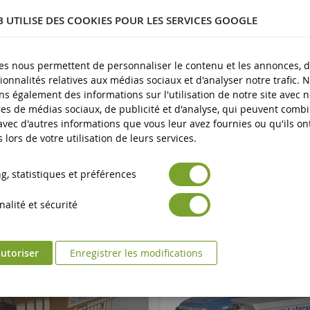
3 ans et plus
B UTILISE DES COOKIES POUR LES SERVICES GOOGLE
Neuf
es nous permettent de personnaliser le contenu et les annonces, d'
Avertissement : ne convient pas aux enfants de moins de 3 an
es produits
ionnalités relatives aux médias sociaux et d'analyser notre trafic. 
Marquage CE
s également des informations sur l'utilisation de notre site avec 
es de médias sociaux, de publicité et d'analyse, qui peuvent comb
 avec d'autres informations que vous leur avez fournies ou qu'ils on
s lors de votre utilisation de leurs services.
, statistiques et préférences
alité et sécurité
utoriser
Enregistrer les modifications