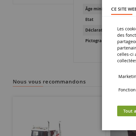
CE SITE WE
Âge minimum
Etat
Les cooki
Déclaration de Sécurité d
des fonct
Pictogramme de sécurité
partageon
partenair
celles-ci
collectée
Marketing
nous vous recommandons
Fonctionn
Tout a