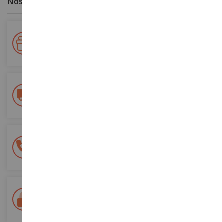
Nos avantages clients
Votre fidélité récompensée !
Accumulez des points lors de vos achats et utilisez les pour
vos futures commandes
Frais de ports offerts
dès 150€ d'achat
(en France métropolitaine)
Une équipe de 8 personnes
à votre écoute du lundi au samedi
Tél. 02 33 96 02 79
Paiement 100% sécurisé
Sécurisation de tous vos paiements