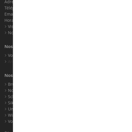
Adresse : ZA LE Chemin, 61800 Montsecret
Téléphone :
02 33 96 02 79
Email :
info@collect-world.com
Horaires : Du lundi au Samedi / 9h-18h
Visite virtuelle
Nos expositions
Nos marques
Voir toutes nos marques
Archives
Nos fabricants
Bruder
Norev
Schuco
Siku
Universal Hobbies
Wiking
Voir tous nos fabricants