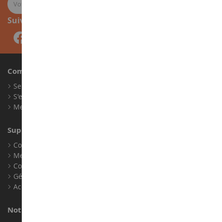
Suivez-nous
Compte
Se connecter
S'enregistrer
Mes points de fidélité
Support client
Conditions générales de ventes
Mentions légales
Contact
Gérer les cookies
Accessibilité : non conforme
Notre magasin de miniatures