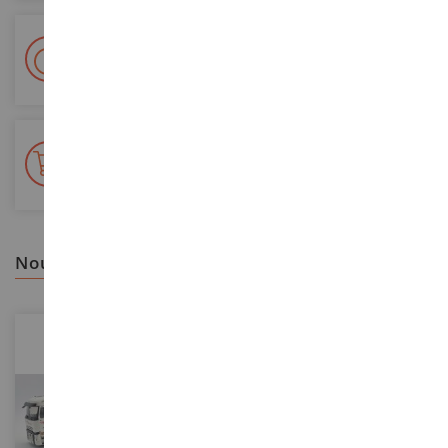
Livraison en 48/72h
Colissimo suivi La Poste et points relais
+ de 15 000 références
En stock sur 2 000m²
nous vous recommandons