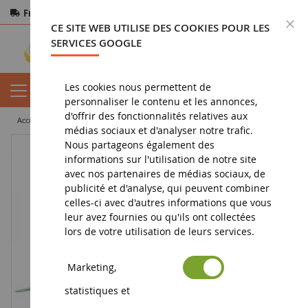
Frais de port offerts
dès 150€ d'achat
F
CE SITE WEB UTILISE DES COOKIES POUR LES
Paiement sécurisé
Retours
sous 14 jours
SERVICES GOOGLE
Les cookies nous permettent de
personnaliser le contenu et les annonces,
d'offrir des fonctionnalités relatives aux
accueil
miniature tp
pelleteuse miniature
Pelle MECALAC SRBG
médias sociaux et d'analyser notre trafic.
Nous partageons également des
informations sur l'utilisation de notre site
avec nos partenaires de médias sociaux, de
publicité et d'analyse, qui peuvent combiner
celles-ci avec d'autres informations que vous
leur avez fournies ou qu'ils ont collectées
lors de votre utilisation de leurs services.
Marketing,
statistiques et