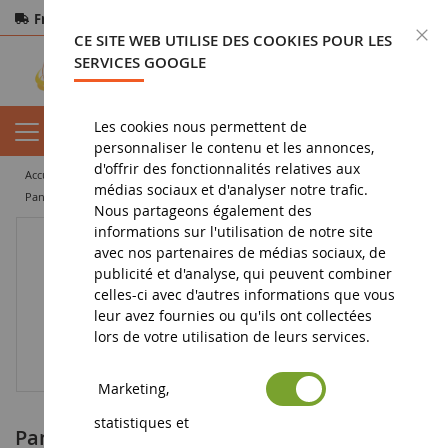
Frais de port offerts
dès 150€ d'achat
F
CE SITE WEB UTILISE DES COOKIES POUR LES
Paiement sécurisé
Retours
sous 14 jours
SERVICES GOOGLE
Les cookies nous permettent de
personnaliser le contenu et les annonces,
d'offrir des fonctionnalités relatives aux
accueil
diorama
accessoire
voierie
panneaux de signalisation
médias sociaux et d'analyser notre trafic.
Panneau Priorité à droite - En kit - Poteau non inclus
Nous partageons également des
informations sur l'utilisation de notre site
avec nos partenaires de médias sociaux, de
publicité et d'analyse, qui peuvent combiner
celles-ci avec d'autres informations que vous
leur avez fournies ou qu'ils ont collectées
lors de votre utilisation de leurs services.
Marketing,
statistiques et
Panneau Priorité à droite - En kit - Poteau