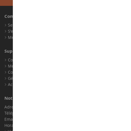
Compte
Se connecter
S'enregistrer
Mes points de fidélité
Support client
Conditions générales de ventes
Mentions légales
Contact
Gérer les cookies
Accessibilité : non conforme
Notre magasin de miniatures
Adresse : ZA LE Chemin, 61800 Montsecret
Téléphone :
02 33 96 02 79
Email :
info@collect-world.com
Horaires : Du lundi au Samedi / 9h-18h