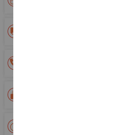
vos futures commandes
Frais de ports offerts
dès 150€ d'achat
(en France métropolitaine)
Une équipe de 8 personnes
à votre écoute du lundi au samedi
Tél. 02 33 96 02 79
Paiement 100% sécurisé
Sécurisation de tous vos paiements
Livraison en 48/72h
Colissimo suivi La Poste et points relais