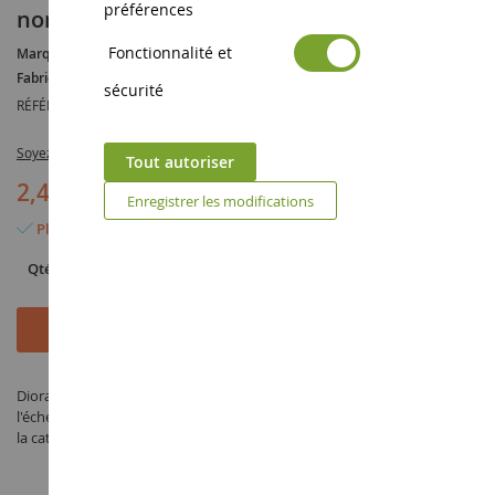
préférences
non inclus
Fonctionnalité et
Marque :
ARTISANAL
Fabricant :
MINIA-CN
sécurité
RÉFÉRENCE :
MCD-004
Soyez le premier à commenter ce produit
Tout autoriser
2,45 €
Enregistrer les modifications
Plus que 2 articles en stock
Qté
Ajouter au panier
Diorama Panneau Priorité à droite - En kit - Poteau non inclus à
l'échelle 1/32 fabriqué par MINIA-CN sous la référence MCD-004 dans
la catégorie Diorama