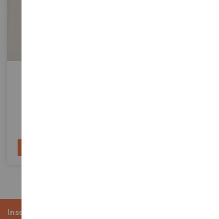
ECHELLE
1/32
ECHELLE
Sable Fin 250g
NEW HOLLAND T7.300 Blue
Power PLM - Collection
Prestige
NOC09234
ERT61027
2,90 €
52,90 €
59,90 €
Ajouter au panier
Ajouter au panier
Inscription à la newsletter