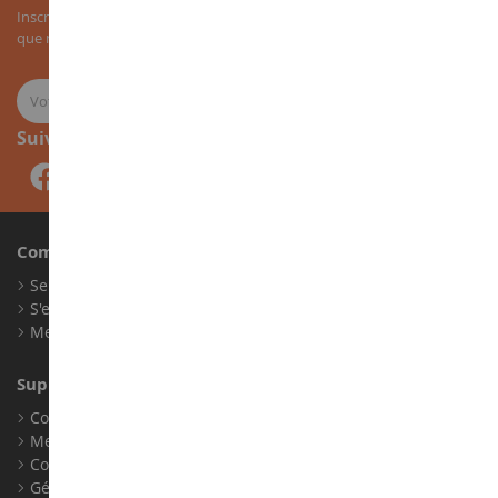
Inscrivez-vous à notre newsletter pour recevoir nos bons plans, ainsi
que nos nouveautés sur les miniatures agricoles.
Suivez-nous
Compte
Se connecter
S'enregistrer
Mes points de fidélité
Support client
Conditions générales de ventes
Mentions légales
Contact
Gérer les cookies