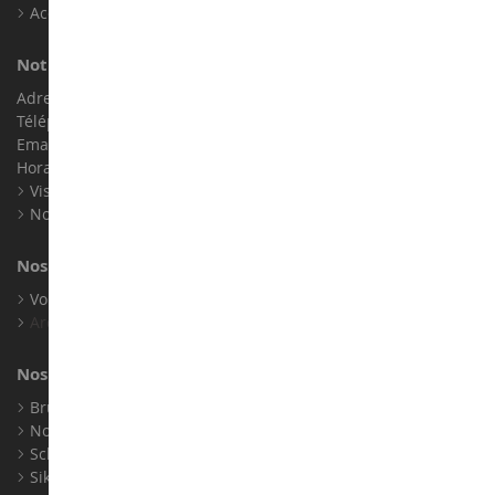
Accessibilité : non conforme
Notre magasin de miniatures
Adresse : ZA LE Chemin, 61800 Montsecret
Téléphone :
02 33 96 02 79
Email :
info@collect-world.com
Horaires : Du lundi au Samedi / 9h-18h
Visite virtuelle
Nos expositions
Nos marques
Voir toutes nos marques
Archives
Nos fabricants
Bruder
Norev
Schuco
Siku