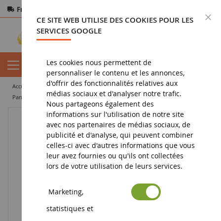
Frais de port offerts
dès 150€ d'achat
F
CE SITE WEB UTILISE DES COOKIES POUR LES
Paiement sécurisé
Retours
sous 14 jours
SERVICES GOOGLE
Les cookies nous permettent de
personnaliser le contenu et les annonces,
d'offrir des fonctionnalités relatives aux
accueil
diorama
accessoire
voierie
panneaux de signalisation
médias sociaux et d'analyser notre trafic.
Panneau Interdiction aux poids lourds - En kit - Poteau non inclus
Nous partageons également des
informations sur l'utilisation de notre site
avec nos partenaires de médias sociaux, de
publicité et d'analyse, qui peuvent combiner
celles-ci avec d'autres informations que vous
leur avez fournies ou qu'ils ont collectées
lors de votre utilisation de leurs services.
Marketing,
statistiques et