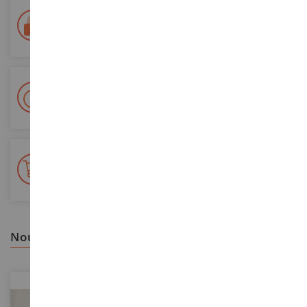
Paiement 100% sécurisé
Sécurisation de tous vos paiements
Livraison en 48/72h
Colissimo suivi La Poste et points relais
+ de 15 000 références
En stock sur 2 000m²
nous vous recommandons