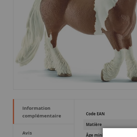
Information
Plus
Code EAN
complémentaire
d’information
Matière
Avis
Âge minimum