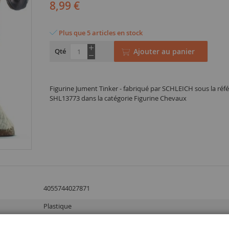
8,99 €
Plus que 5 articles en stock
Qté
Ajouter au panier
Figurine Jument Tinker - fabriqué par SCHLEICH sous la réf
SHL13773 dans la catégorie Figurine Chevaux
4055744027871
Plastique
3 ans et plus