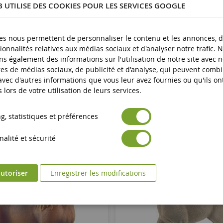
B UTILISE DES COOKIES POUR LES SERVICES GOOGLE
Neuf
Avertissement : ne convient pas aux enfants de moins de 3 an
es produits
es nous permettent de personnaliser le contenu et les annonces, d'
Marquage CE
ionnalités relatives aux médias sociaux et d'analyser notre trafic. 
s également des informations sur l'utilisation de notre site avec 
es de médias sociaux, de publicité et d'analyse, qui peuvent comb
 avec d'autres informations que vous leur avez fournies ou qu'ils on
s lors de votre utilisation de leurs services.
, statistiques et préférences
alité et sécurité
utoriser
Enregistrer les modifications