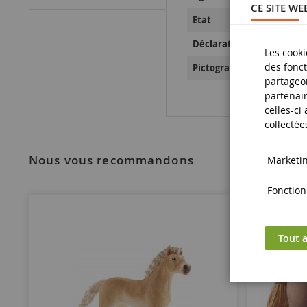
CE SITE WE
Etat
Déclaration de Sécurité d
Les cooki
des fonct
Pictogramme de sécurité
partageon
partenair
celles-ci
collectée
nous vous recommandons
Marketing
Fonctionn
Tout a