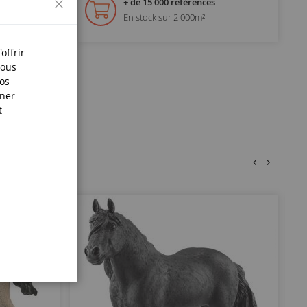
+ de 15 000 références
En stock sur 2 000m²
s.
offrir
Nous
nos
iner
t
‹
›