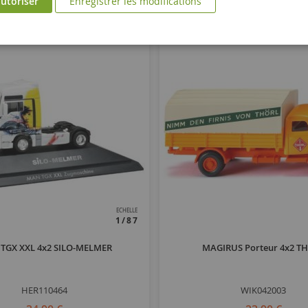
utoriser
Enregistrer les modifications
ECHELLE
1/87
TGX XXL 4x2 SILO-MELMER
MAGIRUS Porteur 4x2 T
HER110464
WIK042003