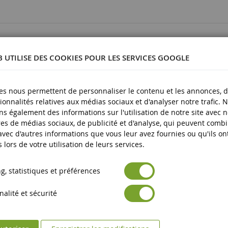
4006874043118
B UTILISE DES COOKIES POUR LES SERVICES GOOGLE
1/55
Métal
es nous permettent de personnaliser le contenu et les annonces, d'
3 ans et plus
ionnalités relatives aux médias sociaux et d'analyser notre trafic. 
s également des informations sur l'utilisation de notre site avec 
Neuf
es de médias sociaux, de publicité et d'analyse, qui peuvent comb
 avec d'autres informations que vous leur avez fournies ou qu'ils on
Avertissement : ne convient pas aux enfants de moins de 3 an
es produits
s lors de votre utilisation de leurs services.
Marquage CE
, statistiques et préférences
alité et sécurité