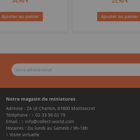
34,90 €
23,90 €
Ajouter au panier
Ajouter au panier
Notre magasin de miniatures
Adresse : ZA LE Chemin, 61800 Montsecret
Téléphone :
02 33 96 02 79
Email :
info@collect-world.com
Horaires : Du lundi au Samedi / 9h-18h
Visite virtuelle