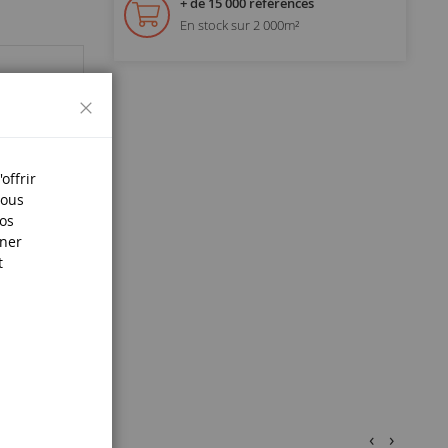
+ de 15 000 références
En stock sur 2 000m²
Fermer
offrir
Nous
nos
iner
t
s.
‹
›