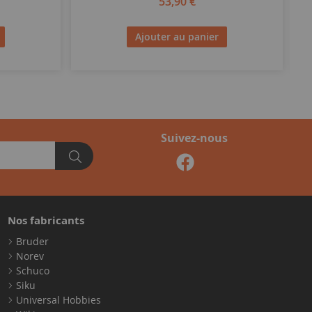
53,90 €
Ajouter au panier
Suivez-nous
Nos fabricants
Bruder
Norev
Schuco
Siku
Universal Hobbies