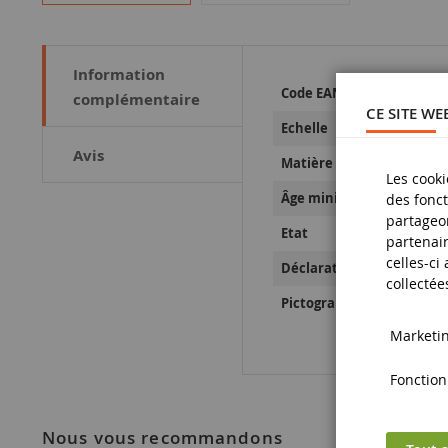
Information
Plus
Code EAN
complémentaire
d’information
CE SITE WE
Echelle
Avis
Matière
Les cooki
Âge minimum
des fonct
partageon
Etat
partenair
celles-ci
Déclaration de Sécurité d
collectée
Pictogramme de sécurité
Marketing
Fonctionn
nous vous recommandons