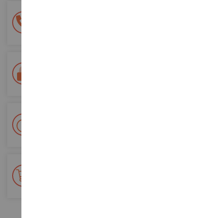
Une équipe de 8 personnes
à votre écoute du lundi au samedi
Tél. 02 33 96 02 79
Paiement 100% sécurisé
Sécurisation de tous vos paiements
Livraison en 48/72h
Colissimo suivi La Poste et points relais
+ de 15 000 références
En stock sur 2 000m²