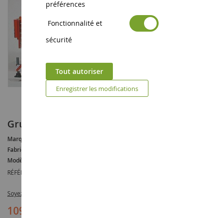
préférences
Fonctionnalité et
sécurité
Tout autoriser
Enregistrer les modifications
Grue LIEBHERR LTC1055-3.1 CRANE Rouge
Marque :
LIEBHERR
Fabricant :
CONRAD
Modèle :
LTC
RÉFÉRENCE :
CON20100/05
Soyez le premier à commenter ce produit
109,90 €
119,90 €
(-10,00 €)