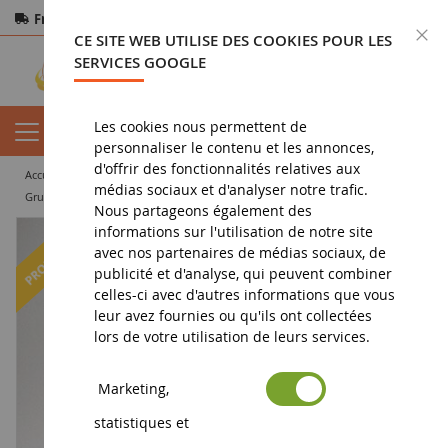
Frais de port offerts
dès 150€ d'achat
F
CE SITE WEB UTILISE DES COOKIES POUR LES
Paiement sécurisé
Retours
sous 14 jours
SERVICES GOOGLE
Les cookies nous permettent de
personnaliser le contenu et les annonces,
d'offrir des fonctionnalités relatives aux
accueil
miniature tp
grue
médias sociaux et d'analyser notre trafic.
Grue LIEBHERR LTC1055-3.1 CRANE Rouge
Nous partageons également des
informations sur l'utilisation de notre site
-8
%
avec nos partenaires de médias sociaux, de
publicité et d'analyse, qui peuvent combiner
celles-ci avec d'autres informations que vous
leur avez fournies ou qu'ils ont collectées
lors de votre utilisation de leurs services.
Marketing,
statistiques et