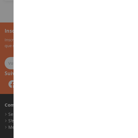
Inscription à la newsletter
Inscrivez-vous à notre newsletter pour recevoir nos bons plans, ainsi
que nos nouveautés sur les miniatures agricoles.
Suivez-nous
Compte
Se connecter
S'enregistrer
Mes points de fidélité