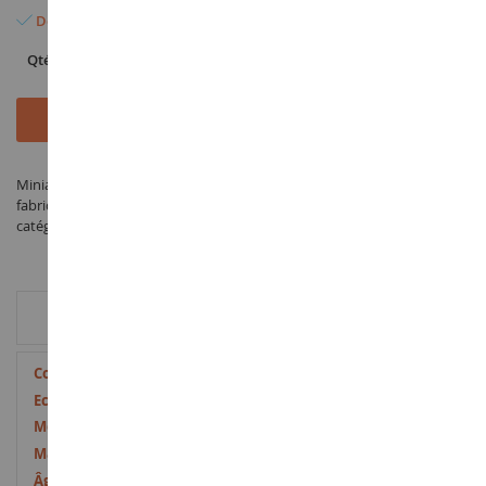
Dernier article en stock
Qté
Ajouter au panier
Miniature Grue LIEBHERR LTC1055-3.1 CRANE Rouge à l'échelle 1/50
fabriqué par CONRAD sous la référence CON20100/05 dans la
catégorie grue
INFORMATION COMPLÉMENTAIRE
Plus
3663740054909
d’information
1/50
LTC
Métal
14 ans et plus