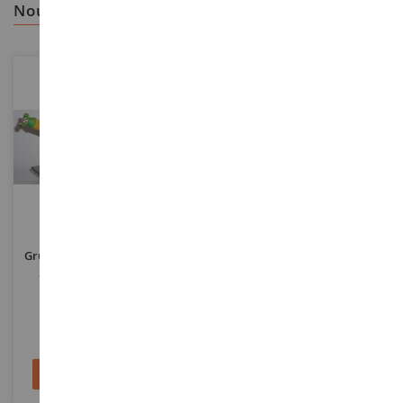
nous vous recommandons
ECHELLE
ECHELLE
1/50
1/87
Grue LIEBHERR LTC 1045-3.1 -
Grue Mobile LIEBHERR LTM
3 Essieux SCHATTE Série
1450-8.1
Limitée 100 Ex
CON2109/06
IMC31-0134
189,90 €
54,90 €
229,90 €
79,90 €
Ajouter au panier
Ajouter au panier