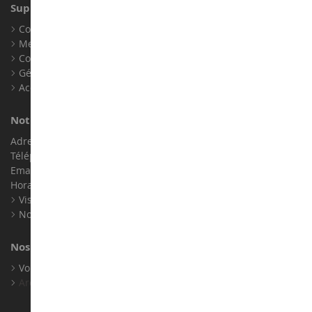
Support client
Conditions générales de ventes
Mentions légales
Contact
Gérer les cookies
Accessibilité : non conforme
Notre magasin de miniatures
Adresse : ZA LE Chemin, 61800 Montsecret
Téléphone :
02 33 96 02 79
Email :
info@collect-world.com
Horaires : Du lundi au Samedi / 9h-18h
Visite virtuelle
Nos expositions
Nos marques
Voir toutes nos marques
Archives