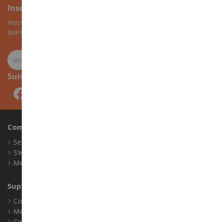
Inscription à la newsletter
Inscrivez-vous à notre newsletter pour recevoir nos bons plans, ainsi
que nos nouveautés sur les miniatures agricoles.
Suivez-nous
Compte
Se connecter
S'enregistrer
Mes points de fidélité
Support client
Conditions générales de ventes
Mentions légales
Contact