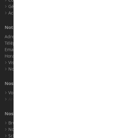
Gérer les cookies
Accessibilité : non conforme
Notre magasin de miniatures
Adresse : ZA LE Chemin, 61800 Montsecret
Téléphone :
02 33 96 02 79
Email :
info@collect-world.com
Horaires : Du lundi au Samedi / 9h-18h
Visite virtuelle
Nos expositions
Nos marques
Voir toutes nos marques
Archives
Nos fabricants
Bruder
Norev
Schuco