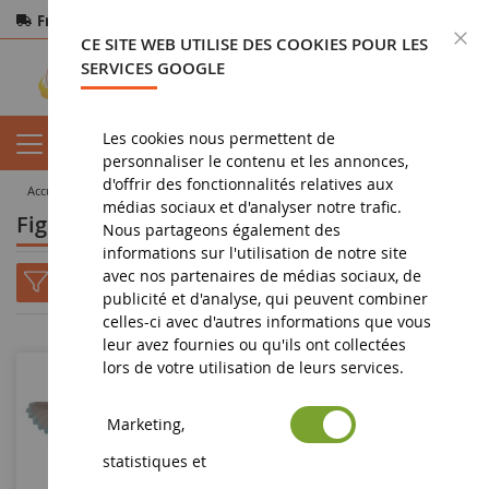
Frais de port offerts
dès 150€ d'achat
F
CE SITE WEB UTILISE DES COOKIES POUR LES
Paiement sécurisé
Retours
sous 14 jours
SERVICES GOOGLE
Les cookies nous permettent de
personnaliser le contenu et les annonces,
d'offrir des fonctionnalités relatives aux
accueil
figurine
Figurine de l'école des animaux magiques
médias sociaux et d'analyser notre trafic.
Figurine de l'école des animaux magiques
Nous partageons également des
informations sur l'utilisation de notre site
avec nos partenaires de médias sociaux, de
publicité et d'analyse, qui peuvent combiner
celles-ci avec d'autres informations que vous
leur avez fournies ou qu'ils ont collectées
lors de votre utilisation de leurs services.
Marketing,
statistiques et