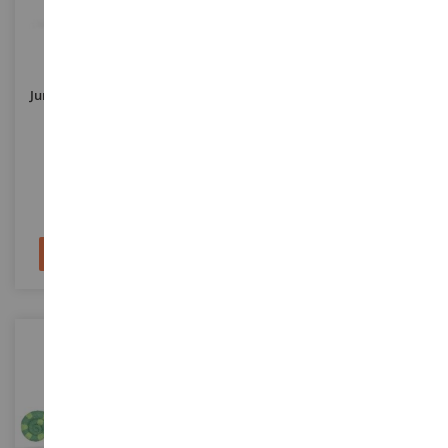
Juri Le Pingouin - L'école Des
Henrietta La Tortue - L'école
Animaux Magiques
Des Animaux Magiques
SHL14909
SHL14910
8,99 €
8,99 €
Ajouter au panier
Ajouter au panier