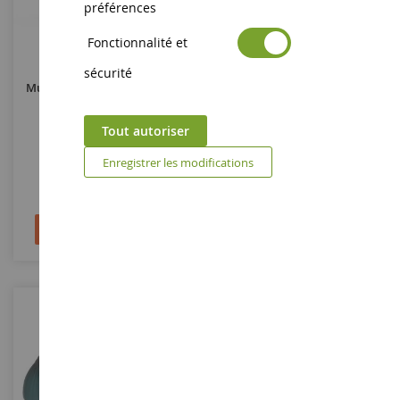
préférences
Fonctionnalité et
sécurité
Muriel Le Hibou - L'école Des
Fitzgeraldo Le Maki Pygmée -
Animaux Magiques
L'école Des Animaux
Magiques
Tout autoriser
SHL14951
SHL14952
Enregistrer les modifications
8,99 €
8,99 €
Ajouter au panier
Ajouter au panier